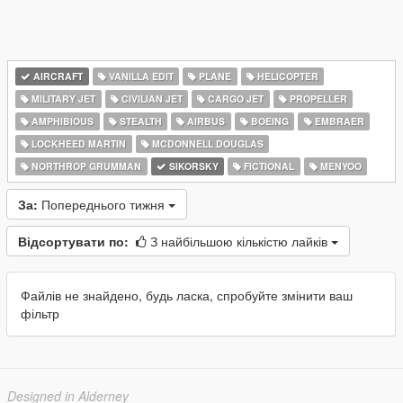
AIRCRAFT
VANILLA EDIT
PLANE
HELICOPTER
MILITARY JET
CIVILIAN JET
CARGO JET
PROPELLER
AMPHIBIOUS
STEALTH
AIRBUS
BOEING
EMBRAER
LOCKHEED MARTIN
MCDONNELL DOUGLAS
NORTHROP GRUMMAN
SIKORSKY
FICTIONAL
MENYOO
За:
Попереднього тижня
Відсортувати по:
З найбільшою кількістю лайків
Файлів не знайдено, будь ласка, спробуйте змінити ваш
фільтр
Designed in Alderney