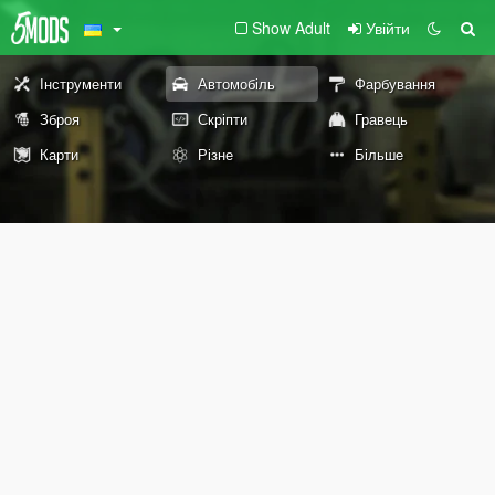
Show Adult
Увійти
Інструменти
Автомобіль
Фарбування
Зброя
Скріпти
Гравець
Карти
Різне
Більше