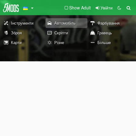
Show Adult
Увійти
Інструменти
Автомобіль
Фарбування
Зброя
Скріпти
Гравець
Карти
Різне
Більше