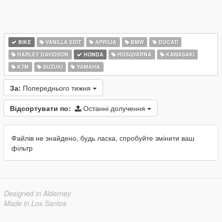
BIKE
VANILLA EDIT
APRILIA
BMW
DUCATI
HARLEY DAVIDSON
HONDA
HUSQVARNA
KAWASAKI
KTM
SUZUKI
YAMAHA
За:
Попереднього тижня
Відсортувати по:
Останні долучення
Файлів не знайдено, будь ласка, спробуйте змінити ваш
фільтр
Designed in Alderney
Made in Los Santos