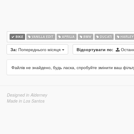
BIKE
VANILLA EDIT
APRILIA
BMW
DUCATI
HARLEY
За:
Попереднього місяця
Відсортувати по:
Остан
Файлів не знайдено, будь ласка, спробуйте змінити ваш фільт
Designed in Alderney
Made in Los Santos