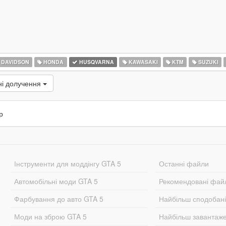
 DAVIDSON
HONDA
HUSQVARNA
KAWASAKI
KTM
SUZUKI
ні долучення
р
Інструменти для моддінгу GTA 5
Останні файли
Автомобільні моди GTA 5
Рекомендовані фай
Фарбування до авто GTA 5
Найбільш сподобан
Моди на зброю GTA 5
Найбільш завантаж