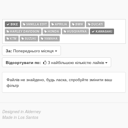
BIKE
VANILLA EDIT
APRILIA
BMW
DUCATI
HARLEY DAVIDSON
HONDA
HUSQVARNA
KAWASAKI
KTM
SUZUKI
YAMAHA
За:
Попереднього місяця
Відсортувати по:
З найбільшою кількістю лайків
Файлів не знайдено, будь ласка, спробуйте змінити ваш
фільтр
Designed in Alderney
Made in Los Santos