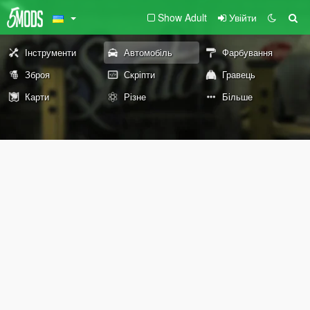
Show Adult
Увійти
Інструменти
Автомобіль
Фарбування
Зброя
Скріпти
Гравець
Карти
Різне
Більше