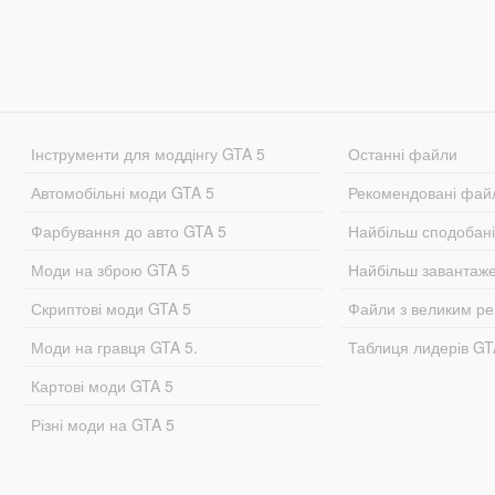
Інструменти для моддінгу GTA 5
Останні файли
Автомобільні моди GTA 5
Рекомендовані фай
Фарбування до авто GTA 5
Найбільш сподобан
Моди на зброю GTA 5
Найбільш завантаж
Скриптові моди GTA 5
Файли з великим р
Моди на гравця GTA 5.
Таблиця лидерів G
Картові моди GTA 5
Різні моди на GTA 5