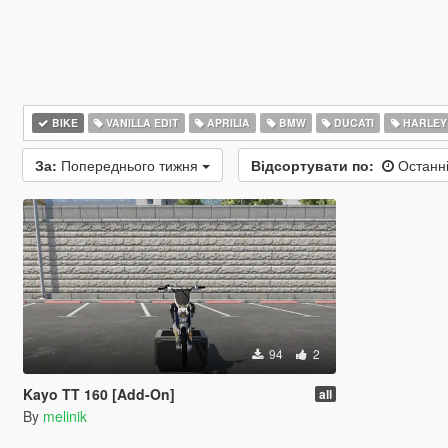
BIKE
VANILLA EDIT
APRILIA
BMW
DUCATI
HARLEY
За:
Попереднього тижня
Відсортувати по:
Останні
94
2
Kayo TT 160 [Add-On]
all
By
melinik