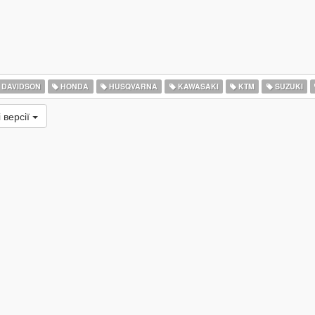
 DAVIDSON
HONDA
HUSQVARNA
KAWASAKI
KTM
SUZUKI
 версії