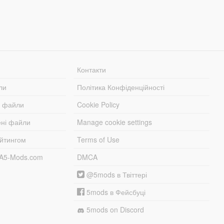
Контакти
ли
Політика Конфіденційності
і файли
Cookie Policy
ені файли
Manage cookie settings
ейтингом
Terms of Use
TA5-Mods.com
DMCA
@5mods в Твіттері
5mods в Фейсбуці
5mods on Discord