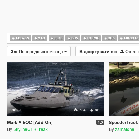
ADD-ON
CAR
BIKE
SUV
TRUCK
BUS
AIRCRAF
За:
Попереднього місяця
Відсортувати по:
Остан
5.0
754
32
Mark V SOC [Add-On]
SpeederTruck
1.0
By
SkylineGTRFreak
By
zamalone