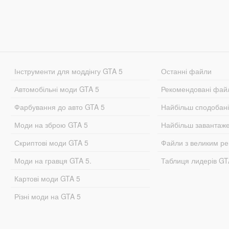
Інструменти для моддінгу GTA 5
Останні файли
Автомобільні моди GTA 5
Рекомендовані фай
Фарбування до авто GTA 5
Найбільш сподобан
Моди на зброю GTA 5
Найбільш завантаж
Скриптові моди GTA 5
Файли з великим р
Моди на гравця GTA 5.
Таблиця лидерів G
Картові моди GTA 5
Різні моди на GTA 5