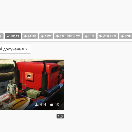
T
BOAT
TANK
APC
EMERGENCY
ELS
WHEELS
SOU
ні долучення
414
10
1.0