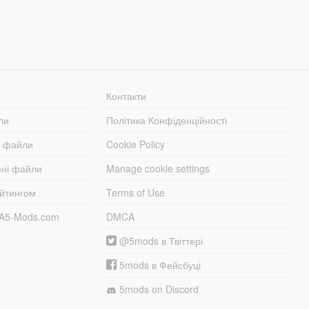
Контакти
ли
Політика Конфіденційності
і файли
Cookie Policy
ені файли
Manage cookie settings
ейтингом
Terms of Use
TA5-Mods.com
DMCA
@5mods в Твіттері
5mods в Фейсбуці
5mods on Discord