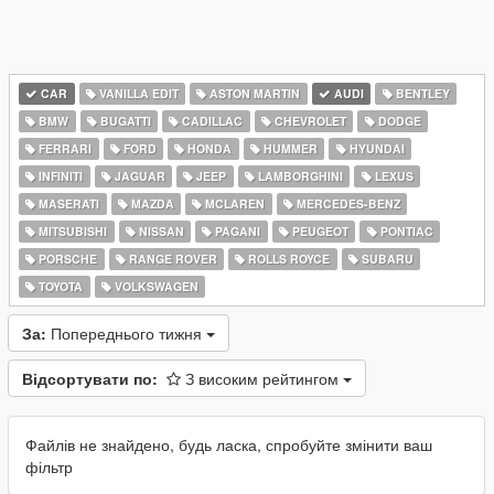
CAR
VANILLA EDIT
ASTON MARTIN
AUDI
BENTLEY
BMW
BUGATTI
CADILLAC
CHEVROLET
DODGE
FERRARI
FORD
HONDA
HUMMER
HYUNDAI
INFINITI
JAGUAR
JEEP
LAMBORGHINI
LEXUS
MASERATI
MAZDA
MCLAREN
MERCEDES-BENZ
MITSUBISHI
NISSAN
PAGANI
PEUGEOT
PONTIAC
PORSCHE
RANGE ROVER
ROLLS ROYCE
SUBARU
TOYOTA
VOLKSWAGEN
За:
Попереднього тижня
Відсортувати по:
З високим рейтингом
Файлів не знайдено, будь ласка, спробуйте змінити ваш
фільтр