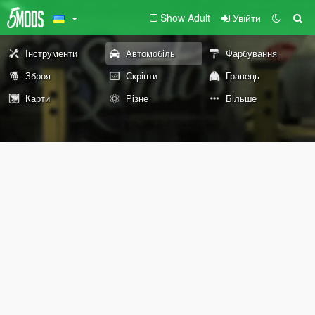
Show Adult
Увійти
Інструменти
Автомобіль
Фарбування
Зброя
Скріпти
Гравець
Карти
Різне
Більше