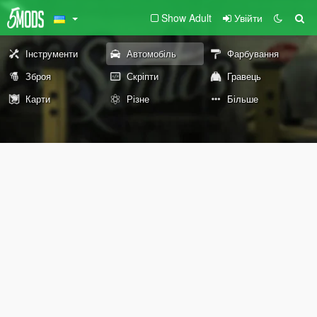
Show Adult
Увійти
Інструменти
Автомобіль
Фарбування
Зброя
Скріпти
Гравець
Карти
Різне
Більше