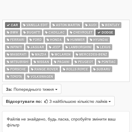
CAR
VANILLA EDIT
ASTON MARTIN
AUDI
BENTLEY
BMW
BUGATTI
CADILLAC
CHEVROLET
DODGE
FERRARI
FORD
HONDA
HUMMER
HYUNDAI
INFINITI
JAGUAR
JEEP
LAMBORGHINI
LEXUS
MASERATI
MAZDA
MCLAREN
MERCEDES-BENZ
MITSUBISHI
NISSAN
PAGANI
PEUGEOT
PONTIAC
PORSCHE
RANGE ROVER
ROLLS ROYCE
SUBARU
TOYOTA
VOLKSWAGEN
За:
Попереднього тижня
Відсортувати по:
З найбільшою кількістю лайків
Файлів не знайдено, будь ласка, спробуйте змінити ваш
фільтр