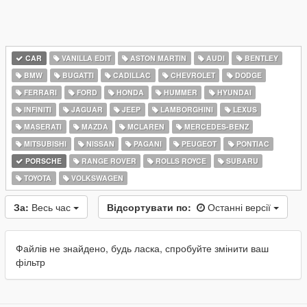
CAR
VANILLA EDIT
ASTON MARTIN
AUDI
BENTLEY
BMW
BUGATTI
CADILLAC
CHEVROLET
DODGE
FERRARI
FORD
HONDA
HUMMER
HYUNDAI
INFINITI
JAGUAR
JEEP
LAMBORGHINI
LEXUS
MASERATI
MAZDA
MCLAREN
MERCEDES-BENZ
MITSUBISHI
NISSAN
PAGANI
PEUGEOT
PONTIAC
PORSCHE
RANGE ROVER
ROLLS ROYCE
SUBARU
TOYOTA
VOLKSWAGEN
За:
Весь час
Відсортувати по:
Останні версії
Файлів не знайдено, будь ласка, спробуйте змінити ваш
фільтр