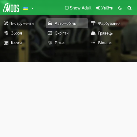
Show Adult
Увійти
Інструменти
Автомобіль
Фарбування
Зброя
Скріпти
Гравець
Карти
Різне
Більше