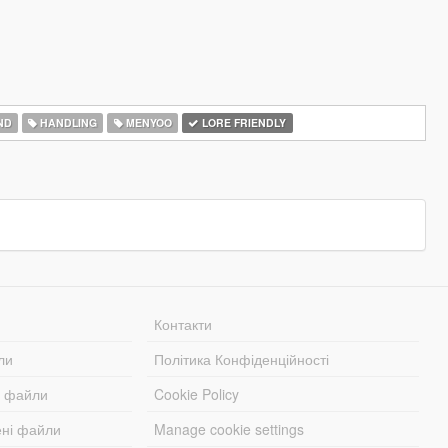
ND
HANDLING
MENYOO
LORE FRIENDLY
Контакти
ли
Політика Конфіденційності
і файли
Cookie Policy
ені файли
Manage cookie settings