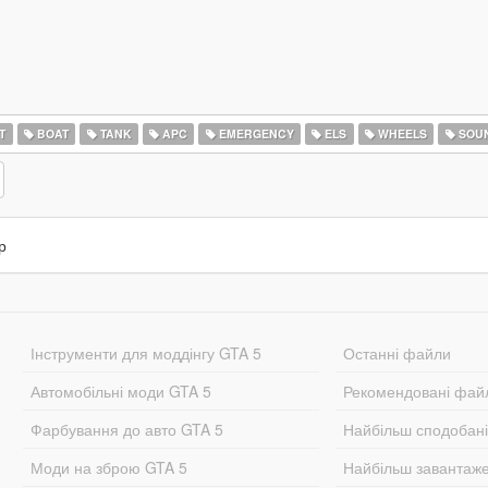
T
BOAT
TANK
APC
EMERGENCY
ELS
WHEELS
SOU
р
Інструменти для моддінгу GTA 5
Останні файли
Автомобільні моди GTA 5
Рекомендовані фай
Фарбування до авто GTA 5
Найбільш сподобан
Моди на зброю GTA 5
Найбільш завантаж