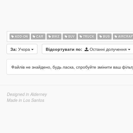
ADD-ON
CAR
BIKE
SUV
TRUCK
BUS
AIRCRAF
За:
Учора
Відсортувати по:
Останні долучення
Файлів не знайдено, будь ласка, спробуйте змінити ваш фільт
Designed in Alderney
Made in Los Santos