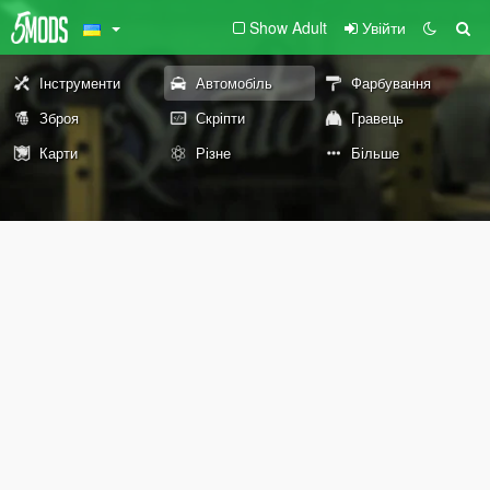
Show Adult
Увійти
Інструменти
Автомобіль
Фарбування
Зброя
Скріпти
Гравець
Карти
Різне
Більше