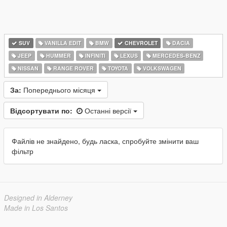
SUV
VANILLA EDIT
BMW
CHEVROLET
DACIA
JEEP
HUMMER
INFINITI
LEXUS
MERCEDES-BENZ
NISSAN
RANGE ROVER
TOYOTA
VOLKSWAGEN
За:
Попереднього місяця
Відсортувати по:
Останні версії
Файлів не знайдено, будь ласка, спробуйте змінити ваш
фільтр
Designed in Alderney
Made in Los Santos