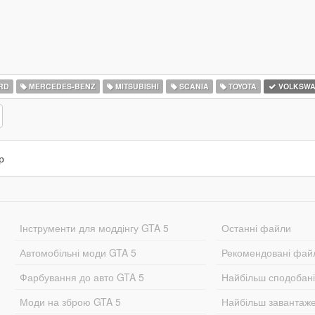
RD
MERCEDES-BENZ
MITSUBISHI
SCANIA
TOYOTA
VOLKSW
р
Інструменти для моддінгу GTA 5
Останні файли
Автомобільні моди GTA 5
Рекомендовані фай
Фарбування до авто GTA 5
Найбільш сподобан
Моди на зброю GTA 5
Найбільш завантаж