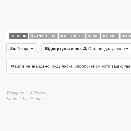
TRUCK
VANILLA EDIT
CHEVROLET
DAF
DODGE
FO
За:
Учора
Відсортувати по:
Останні долучення
Файлів не знайдено, будь ласка, спробуйте змінити ваш фільт
Designed in Alderney
Made in Los Santos