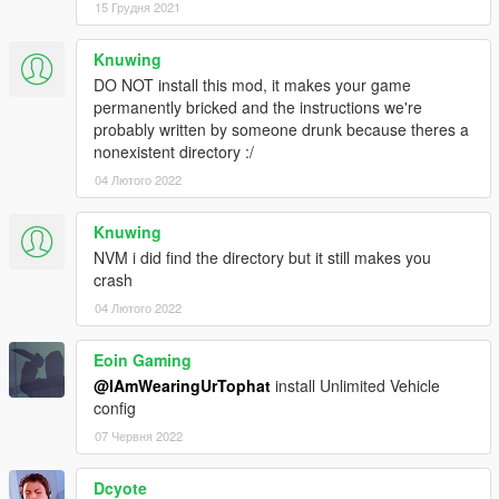
15 Грудня 2021
Knuwing
DO NOT install this mod, it makes your game
permanently bricked and the instructions we're
probably written by someone drunk because theres a
nonexistent directory :/
04 Лютого 2022
Knuwing
NVM i did find the directory but it still makes you
crash
04 Лютого 2022
Eoin Gaming
@IAmWearingUrTophat
install Unlimited Vehicle
config
07 Червня 2022
Dcyote