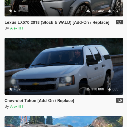
4.91
191 402
534
Lexus LX570 2018 (Stock & WALD) [Add-On / Replace]
1.1
By
AlexHIT
4.82
118 800
683
Chevrolet Tahoe [Add-On / Replace]
1.0
By
AlexHIT