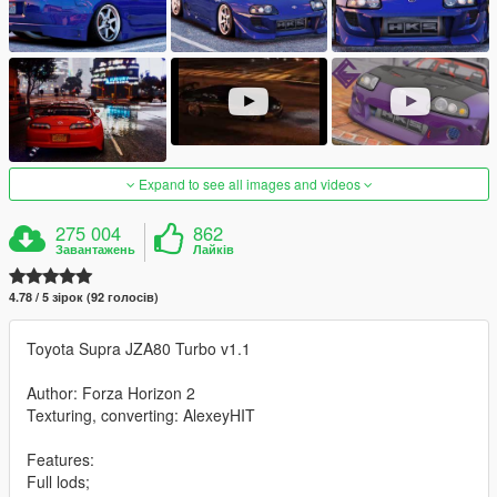
Expand to see all images and videos
275 004
862
Завантажень
Лайків
4.78 / 5 зірок (92 голосів)
Toyota Supra JZA80 Turbo v1.1
Author: Forza Horizon 2
Texturing, converting: AlexeyHIT
Features:
Full lods;