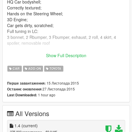
HQ Car bodyshell;
Correctly textured;
Hands on the Steering Wheel;
3D Engine;
Car gets dirty, scratched;
Full tuning in LC:
3 bonnet, 2 Rbumper, 3 Fbumper, exhaust, 2 roll, 4 skirt, 4
spoiler, removable roof
v1.1:
Show Full Description
Fixed lights(add-on)
Add ADD-ON
CAR
ADD-ON
TOYOTA
v1.2:
Fixed add-on
15 Листопада 2015
Перше завантаження:
Add suspension(LC)(Only add-on)
27 Листопада 2015
Останнє оновлення
v1.3:
1 hour ago
Last Downloaded:
Fixed lights(all)
Add suspension(LC)(all)
v1.4:
All Versions
Fixed wheel
New texture tire
Fixed exhaust
1.4
(current)
Add badges TRD and replace Spoiler2
275 002 завантажень
, 59,9 МБ