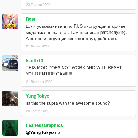
23 Травня 2020
Restl
Если устанавливать по RUS инструкции в архиве,
моделька не встанет. Там прописан patchday2ng.
А вот по инструкции конкретно тут, работает.
01 Липня 2020
lspdfr13
THIS MOD DOES NOT WORK AND WILL RESET
YOUR ENTIRE GAME!!!!
21 Вересня 2020
YungTokyo
ist this the supra with the awesome sound?
20 Квітня 2021
FearlessGraphics
@YungTokyo
no