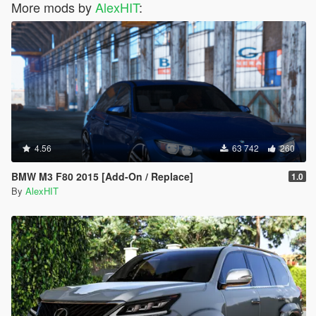
More mods by
AlexHIT
:
4.56
63 742
260
BMW M3 F80 2015 [Add-On / Replace]
1.0
By
AlexHIT