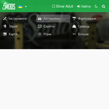
Show Adult
Увійти
Інструменти
Автомобіль
Фарбування
Зброя
Скріпти
Гравець
Карти
Різне
Більше