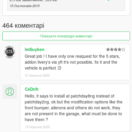
15 Листопада 2015
Replace: Massacro
Installation:
464 коментарі
With OpenIV replace the files:
massacro.yft, massacro_hi.yft, massacro.ytd:
Показати попередні коментарі
update/x64/dllpacks/patchday8ng/dlc.rpf/x64/levels/gta5/vehicl
es.rpf
ImSuyken
massacro_mods.rpf:
Great job ! I have only one resquest for the 5 stars,
update/x64/dllpacks/patchday1ng/dlc.rpf/x64/levels/patchday1n
addon livery's via yft it's not possible, fix it and the
g/vehiclesmods/
vehicle is perfect :D
carcols.meta:
01 Березня 2020
update/update.rpf/dlc_patch/mpbusiness2/common/data
Vehicles.meta:
update/update.rpf/dlc_patch/mpbusiness2/common/data/levels/
CéDrift
gta5
Hello, it says to install at patchday8ng instead of
Handling.meta:
patchday2ng, ok but the modification options like the
x64w.rpf\dlcpacks\mpbusiness2\dlc.rpf\common\data
front bumper, ailerons and others do not work, they
are not present in the garage, what must be done to
Installion add-on:
have them ?
1. Copy and paste "alexmods" in folder update/x64/dlcpacks.
12 Березня 2020
2. Open update/update.rpf in OpenIV. Common/data import