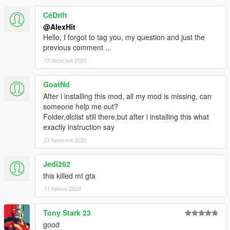
'dlclist.xml', 'extratitleupdatedata.meta',
CéDrift
'gameconfig.xml'. Update.rpf/dlc_patch add folder 'alexmods'
and import 'content.xml'
@AlexHit
Spawn: supra2
Hello, I forgot to tag you, my question and just the
previous comment ...
Gratitude: Messian, Desmond98, 2xxx, 9IXA.
13 Березня 2020
This is my first convert.
GoatNd
After i installing this mod, all my mod is missing, can
someone help me out?
Folder,dlclist still there,but after i installing this what
exactly instruction say
23 Березня 2020
Jedi262
this killed mt gta
11 Квітня 2020
Tony Stark 23
good