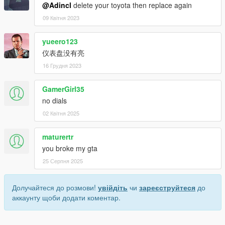
@Adincl
delete your toyota then replace again
09 Квітня 2023
yueero123
仪表盘没有亮
16 Грудня 2023
GamerGirl35
no dials
02 Квітня 2025
maturertr
you broke my gta
25 Серпня 2025
Долучайтеся до розмови!
увійдіть
чи
зареєструйтеся
до
аккаунту щоби додати коментар.