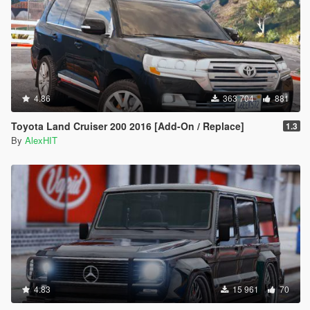
4.86
363 704
881
Toyota Land Cruiser 200 2016 [Add-On / Replace]
1.3
By
AlexHIT
4.83
15 961
70