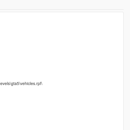
vels\gta5\vehicles.rpf\