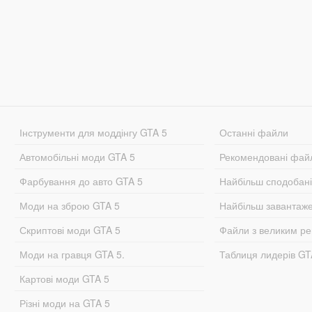
Інструменти для моддінгу GTA 5
Останні файли
Автомобільні моди GTA 5
Рекомендовані фай
Фарбування до авто GTA 5
Найбільш сподобан
Моди на зброю GTA 5
Найбільш завантаж
Скриптові моди GTA 5
Файли з великим р
Моди на гравця GTA 5.
Таблиця лидерів G
Картові моди GTA 5
Різні моди на GTA 5