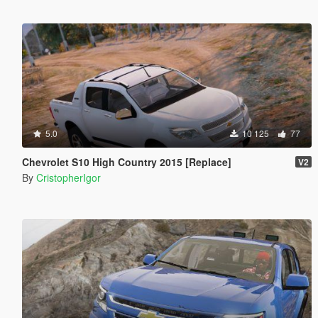
5.0
10 125
77
Chevrolet S10 High Country 2015 [Replace]
V2
By
CristopherIgor