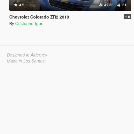
4.5
4 232
61
Chevrolet Colorado ZR2 2018
1.0
By
CristopherIgor
Designed in Alderney
Made in Los Santos