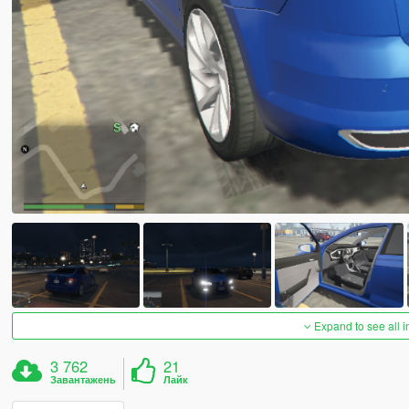
Expand to see all 
3 762
21
Завантажень
Лайк