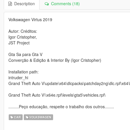
Description
Comments (18)
Volkswagen Virtus 2019
Autor: Créditos:
Igor Cristopher,
JST Project
Gta Sa para Gta V
Converção & Edição & Interior By (Igor Cristopher)
Installation path:
intruder_hi
Grand Theft Auto V\update\x64\dlcpacks\patchday2ng\dlc.rpf\x64\le
Grand Theft Auto V\\x64e.rpf\levels\gta5\vehicles.rpf\
.........Peço educação, respeite o trabalho dos outros........
CAR
VOLKSWAGEN