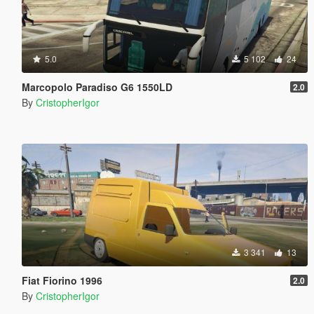
5.0
5 102
24
Marcopolo Paradiso G6 1550LD
2.0
By
CristopherIgor
3 341
13
Fiat Fiorino 1996
2.0
By
CristopherIgor