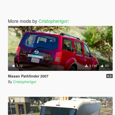
More mods by
CristopherIgor
:
4.72
9 190
83
Nissan Pathfinder 2007
0.2
By
CristopherIgor