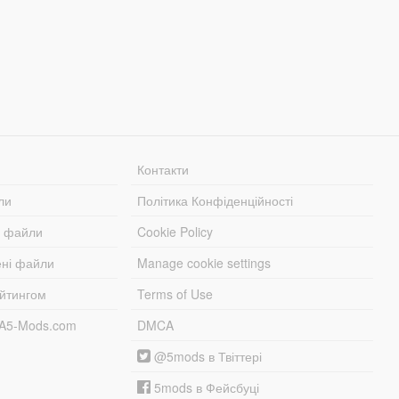
Контакти
ли
Політика Конфіденційності
і файли
Cookie Policy
ені файли
Manage cookie settings
ейтингом
Terms of Use
TA5-Mods.com
DMCA
@5mods в Твіттері
5mods в Фейсбуці