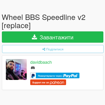
Wheel BBS Speedline v2
[replace]
Завантажити
Поділитися
davidbaach
Пожертвувати через
Support me on