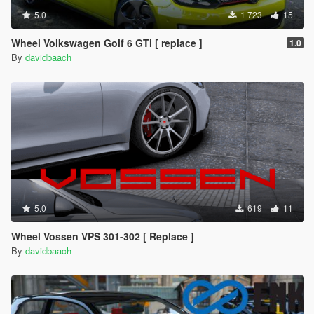
5.0
1 723
15
Wheel Volkswagen Golf 6 GTi [ replace ]
1.0
By
davidbaach
5.0
619
11
Wheel Vossen VPS 301-302 [ Replace ]
By
davidbaach