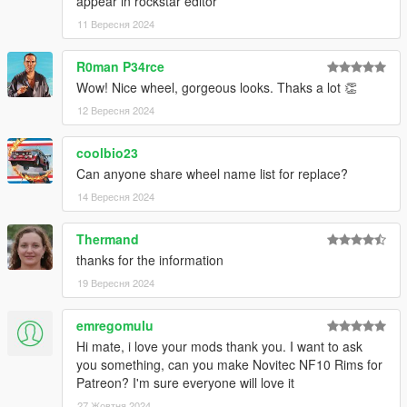
appear in rockstar editor
11 Вересня 2024
R0man P34rce
Wow! Nice wheel, gorgeous looks. Thaks a lot 👏
12 Вересня 2024
coolbio23
Can anyone share wheel name list for replace?
14 Вересня 2024
Thermand
thanks for the information
19 Вересня 2024
emregomulu
Hi mate, i love your mods thank you. I want to ask
you something, can you make Novitec NF10 Rims for
Patreon? I'm sure everyone will love it
27 Жовтня 2024