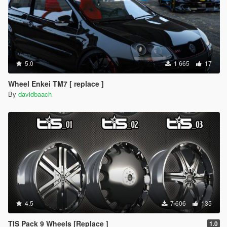
5.0
1 665
17
Wheel Enkei TM7 [ replace ]
By
davidbaach
4.5
7 606
135
TIS Pack 9 Wheels [Replace ]
1.0