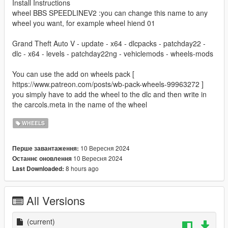
Install Instructions
wheel BBS SPEEDLINEV2 :you can change this name to any
wheel you want, for example wheel hiend 01
Grand Theft Auto V - update - x64 - dlcpacks - patchday22 -
dlc - x64 - levels - patchday22ng - vehiclemods - wheels-mods
You can use the add on wheels pack [
https://www.patreon.com/posts/wb-pack-wheels-99963272 ]
you simply have to add the wheel to the dlc and then write in
the carcols.meta in the name of the wheel
WHEELS
10 Вересня 2024
Перше завантаження:
10 Вересня 2024
Останнє оновлення
8 hours ago
Last Downloaded:
All Versions
(current)