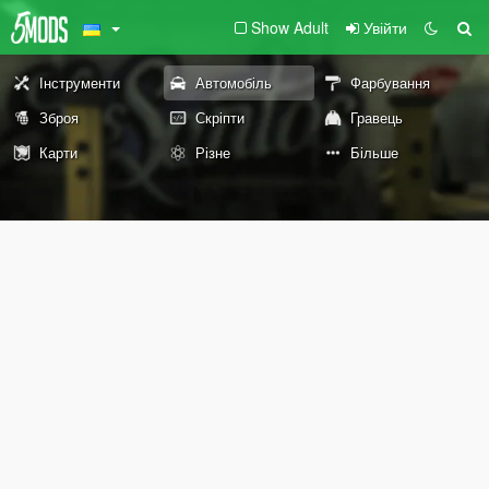
Show Adult
Увійти
Інструменти
Автомобіль
Фарбування
Зброя
Скріпти
Гравець
Карти
Різне
Більше