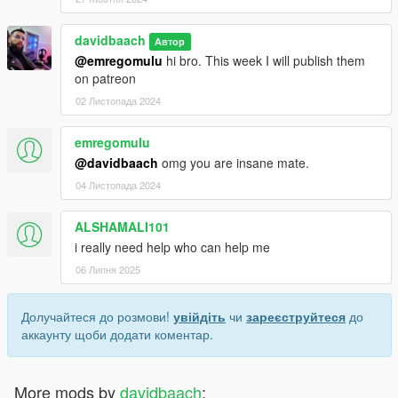
davidbaach
Автор
@emregomulu
hi bro. This week I will publish them
on patreon
02 Листопада 2024
emregomulu
@davidbaach
omg you are insane mate.
04 Листопада 2024
ALSHAMALI101
i really need help who can help me
06 Липня 2025
Долучайтеся до розмови!
увійдіть
чи
зареєструйтеся
до
аккаунту щоби додати коментар.
More mods by
davidbaach
: