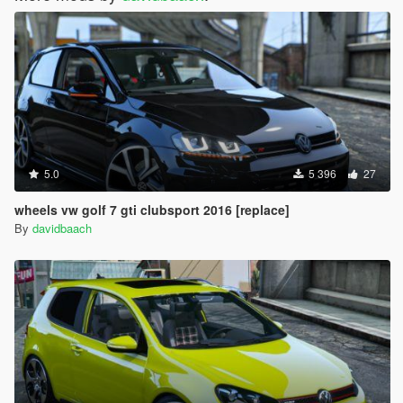
5.0
5 396
27
wheels vw golf 7 gti clubsport 2016 [replace]
By
davidbaach