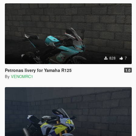
828
7
Petronas livery for Yamaha R125
1.0
By
VENOMRC1