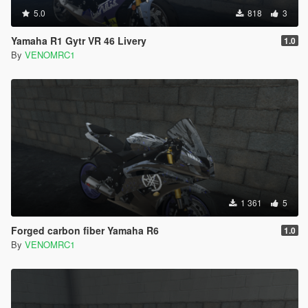
5.0
818
3
Yamaha R1 Gytr VR 46 Livery
1.0
By
VENOMRC1
1 361
5
Forged carbon fiber Yamaha R6
1.0
By
VENOMRC1