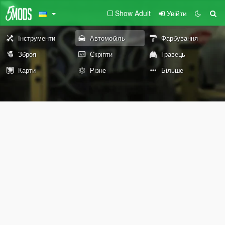
Show Adult
Увійти
Інструменти
Автомобіль
Фарбування
Зброя
Скріпти
Гравець
Карти
Різне
Більше