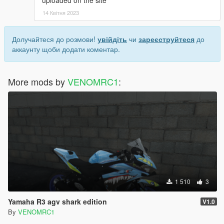
14 Квітня 2023
Долучайтеся до розмови!
увійдіть
чи
зареєструйтеся
до
аккаунту щоби додати коментар.
More mods by
VENOMRC1
:
1 510
3
Yamaha R3 agv shark edition
V1.0
By
VENOMRC1