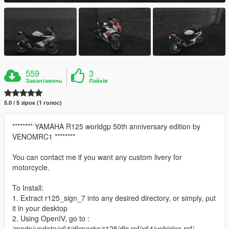
559
3
Завантажень
Лайків
5.0 / 5 зірок (1 голос)
******** YAMAHA R125 worldgp 50th anniversary edition by
VENOMRC1 ********
You can contact me if you want any custom livery for
motorcycle.
To Install:
1. Extract r125_sign_7 into any desired directory, or simply, put
it in your desktop
2. Using OpenIV, go to :
/mods/update/x64/dlcpacks/r125/dlc.rpf/x64/vehicles.rpf/