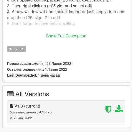
3. Then right click on r125.ytd, and select edit
4. A new window will open,select import or just simply drap and
drop the r125_sign_7 to add
5. Don't forget to save before exiting.
Livery : Me
Show Full Description
Credits : Thanks to Zenimo (Zen-Imogen) https://www.gta5-
LIVERY
mods.com/users/Zen-Imogen
Original Mod : https://www.gta5-mods.com/vehicles/2019-
23 Липня 2022
Перше завантаження:
yamaha-yzf-r125-add-on-tuning-livery
24 Липня 2022
Останнє оновлення
1 день назад
Last Downloaded:
All Versions
V1.0
(current)
558 завантажень
, 474,0 кБ
23 Липня 2022