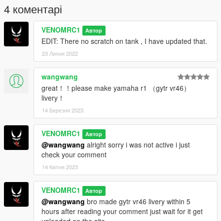
4 коментарі
VENOMRC1
Автор
EDIT: There no scratch on tank , I have updated that.
23 Липня 2022
wangwang
great！！please make yamaha r1 （gytr vr46）
livery！
14 Березня 2023
VENOMRC1
Автор
@wangwang
alright sorry i was not active i just
check your comment
14 Квітня 2023
VENOMRC1
Автор
@wangwang
bro made gytr vr46 livery within 5
hours after reading your comment just wait for it get
uploaded on the site