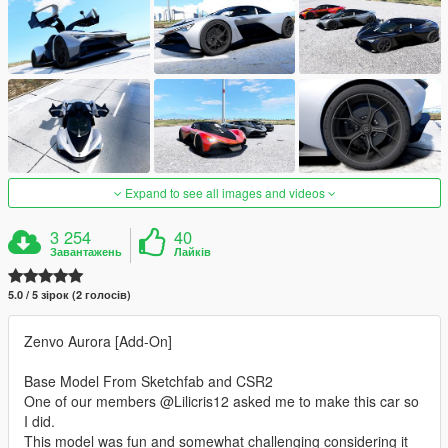
Expand to see all images and videos
3 254
40
Завантажень
Лайків
5.0 / 5 зірок (2 голосів)
Zenvo Aurora [Add-On]
Base Model From Sketchfab and CSR2
One of our members @Lilicris12 asked me to make this car so
I did.
This model was fun and somewhat challenging considering it