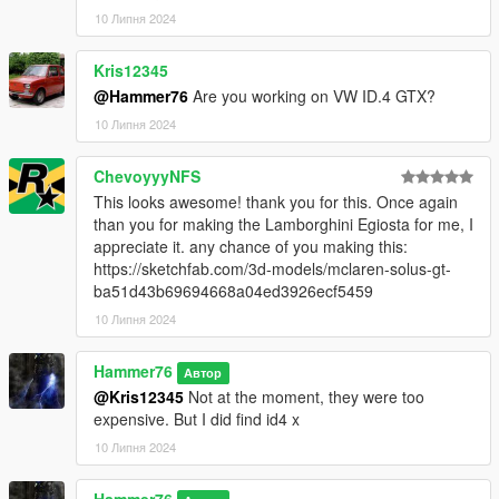
10 Липня 2024
Kris12345
@Hammer76
Are you working on VW ID.4 GTX?
10 Липня 2024
ChevoyyyNFS
This looks awesome! thank you for this. Once again
than you for making the Lamborghini Egiosta for me, I
appreciate it. any chance of you making this:
https://sketchfab.com/3d-models/mclaren-solus-gt-
ba51d43b69694668a04ed3926ecf5459
10 Липня 2024
Hammer76
Автор
@Kris12345
Not at the moment, they were too
expensive. But I did find id4 x
10 Липня 2024