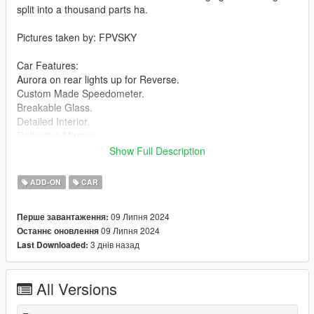
split into a thousand parts ha.
Pictures taken by: FPVSKY
Car Features:
Aurora on rear lights up for Reverse.
Custom Made Speedometer.
Breakable Glass.
Detailed Interior.
Reflective Mirrors.
All lights work.
Show Full Description
Working Steering Wheel.
Paintable Body.
ADD-ON
CAR
Hands on Wheel.
09 Липня 2024
Перше завантаження:
Install instructions provided in download.
09 Липня 2024
Останнє оновлення
3 днів назад
Last Downloaded:
aurora folder goes to:
gtav/mods/update/x64/dlcpacks
All Versions
Edit dlclist.xml