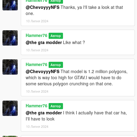
Hammer76
Автор
@ChevoyyyNFS
Thanks, ya I'll take a look at that
one.
10 Липня 2024
Hammer76
Автор
@the gta modder
Like what ?
10 Липня 2024
Hammer76
Автор
@ChevoyyyNFS
That model is 1.2 million polygons,
which is way too high for GTAV.I would have to do
some serious polygon crunching on that one.
10 Липня 2024
Hammer76
Автор
@the gta modder
I think I actually have that car ha,
I'll have to look
10 Липня 2024