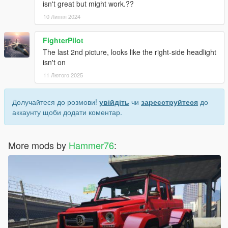
isn't great but might work.??
10 Липня 2024
FighterPilot
The last 2nd picture, looks like the right-side headlight
isn't on
11 Лютого 2025
Долучайтеся до розмови!
увійдіть
чи
зареєструйтеся
до
аккаунту щоби додати коментар.
More mods by
Hammer76
: