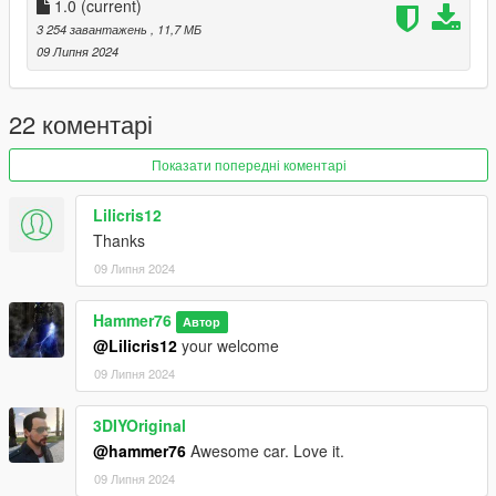
mods/update/update.rpf/common/data
1.0
(current)
3 254 завантажень
, 11,7 МБ
Add the line dlcpacks:/aurora/
09 Липня 2024
to the dlclist and save then exit.
Spawn: aurora
22 коментарі
Показати попередні коментарі
Lilicris12
Thanks
09 Липня 2024
Hammer76
Автор
@Lilicris12
your welcome
09 Липня 2024
3DIYOriginal
@hammer76
Awesome car. Love it.
09 Липня 2024