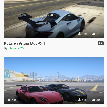
2 660
14
McLaren Artura [Add-On]
1.0
By
Hammer76
5.0
5 592
39