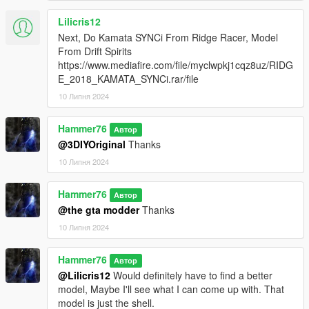
Lilicris12
Next, Do Kamata SYNCi From Ridge Racer, Model
From Drift Spirits
https://www.mediafire.com/file/myclwpkj1cqz8uz/RIDG
E_2018_KAMATA_SYNCi.rar/file
10 Липня 2024
Hammer76
Автор
@3DIYOriginal
Thanks
10 Липня 2024
Hammer76
Автор
@the gta modder
Thanks
10 Липня 2024
Hammer76
Автор
@Lilicris12
Would definitely have to find a better
model, Maybe I'll see what I can come up with. That
model is just the shell.