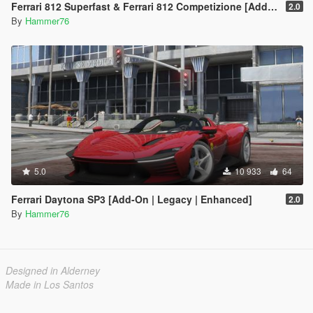
Ferrari 812 Superfast & Ferrari 812 Competizione [Add-On | Legacy | Enhanced]
2.0
By
Hammer76
5.0
10 933
64
Ferrari Daytona SP3 [Add-On | Legacy | Enhanced]
2.0
By
Hammer76
Designed in Alderney
Made in Los Santos