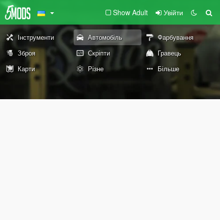
Show Adult
Увійти
Інструменти
Автомобіль
Фарбування
Зброя
Скріпти
Гравець
Карти
Різне
Більше