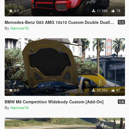
5.0
11 285
78
Mercedes-Benz G63 AMG 10x10 Custom Double Dually [Add-On] [Extras]
1.1
By
Hammer76
3.0
35 350
97
BMW M8 Competition Widebody Custom [Add-On]
1.0
By
Hammer76