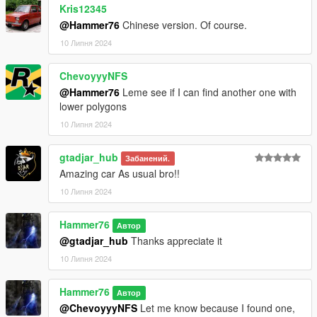
Kris12345
@Hammer76
Chinese version. Of course.
10 Липня 2024
ChevoyyyNFS
@Hammer76
Leme see if I can find another one with
lower polygons
10 Липня 2024
gtadjar_hub
Забанений.
Amazing car As usual bro!!
10 Липня 2024
Hammer76
Автор
@gtadjar_hub
Thanks appreciate it
10 Липня 2024
Hammer76
Автор
@ChevoyyyNFS
Let me know because I found one,