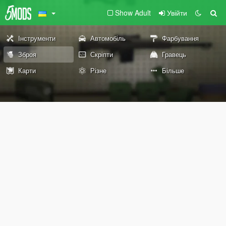
Show Adult
Увійти
Інструменти
Автомобіль
Фарбування
Зброя
Скріпти
Гравець
Карти
Різне
Більше