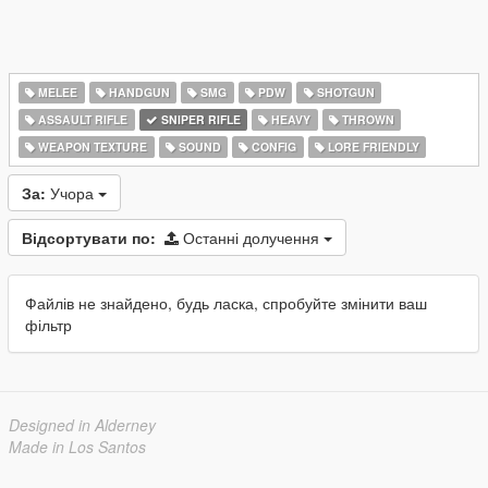
MELEE
HANDGUN
SMG
PDW
SHOTGUN
ASSAULT RIFLE
SNIPER RIFLE
HEAVY
THROWN
WEAPON TEXTURE
SOUND
CONFIG
LORE FRIENDLY
За:
Учора
Відсортувати по:
Останні долучення
Файлів не знайдено, будь ласка, спробуйте змінити ваш
фільтр
Designed in Alderney
Made in Los Santos