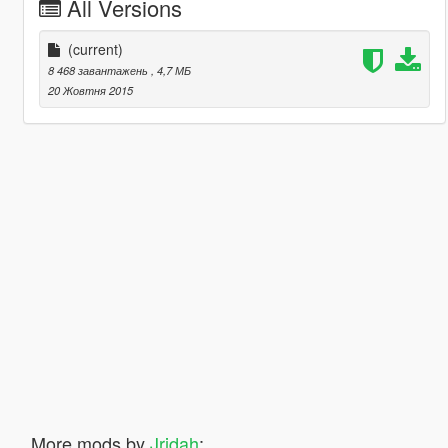
All Versions
(current)
8 468 завантажень
, 4,7 МБ
20 Жовтня 2015
More mods by
Jridah
: