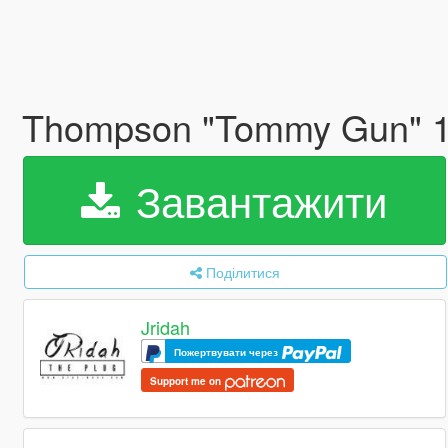
Thompson "Tommy Gun" 
Завантажити
Поділитися
Jridah
Пожертвувати через
Support me on