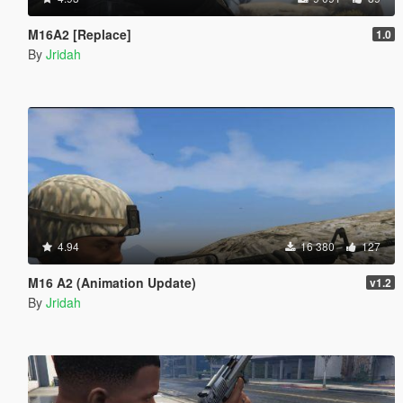
M16A2 [Replace]
1.0
By
Jridah
4.94
16 380
127
M16 A2 (Animation Update)
v1.2
By
Jridah