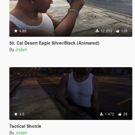
4.86
12 233
138
50. Cal Desert Eagle Silver/Black (Animated)
By
Jridah
4.5
1 472
28
Tactical Shottie
By
Jridah