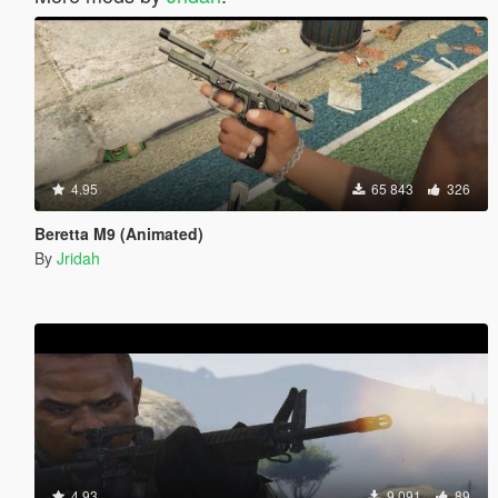
4.95
65 843
326
Beretta M9 (Animated)
By
Jridah
4.93
9 091
89