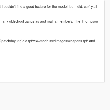
 couldn't find a good texture for the model, but I did, cuz' y'all
d by many oldschool gangstas and maffia members. The Thompson
ks\patchday3ng\dlc.rpf\x64\models\cdimages\weapons.rpf\ and