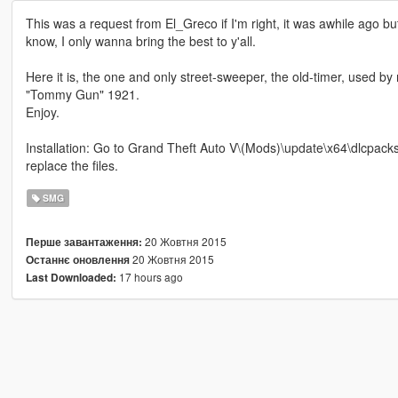
This was a request from El_Greco if I'm right, it was awhile ago but I
know, I only wanna bring the best to y'all.
Here it is, the one and only street-sweeper, the old-timer, use
"Tommy Gun" 1921.
Enjoy.
Installation: Go to Grand Theft Auto V\(Mods)\update\x64\dlcpac
replace the files.
SMG
20 Жовтня 2015
Перше завантаження:
20 Жовтня 2015
Останнє оновлення
17 hours ago
Last Downloaded: