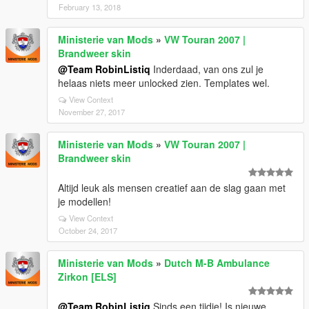
February 13, 2018
Ministerie van Mods
»
VW Touran 2007 |
Brandweer skin
@Team RobinListiq
Inderdaad, van ons zul je
helaas niets meer unlocked zien. Templates wel.
View Context
November 27, 2017
Ministerie van Mods
»
VW Touran 2007 |
Brandweer skin
Altijd leuk als mensen creatief aan de slag gaan met
je modellen!
View Context
October 24, 2017
Ministerie van Mods
»
Dutch M-B Ambulance
Zirkon [ELS]
@Team RobinListiq
Sinds een tijdje! Is nieuwe