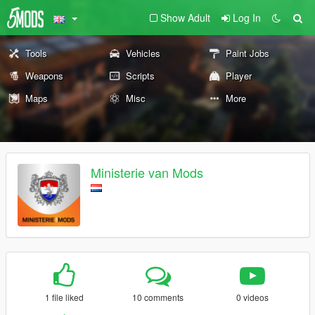
Show Adult
Log In
Tools
Vehicles
Paint Jobs
Weapons
Scripts
Player
Maps
Misc
More
Ministerie van Mods
1 file liked
10 comments
0 videos