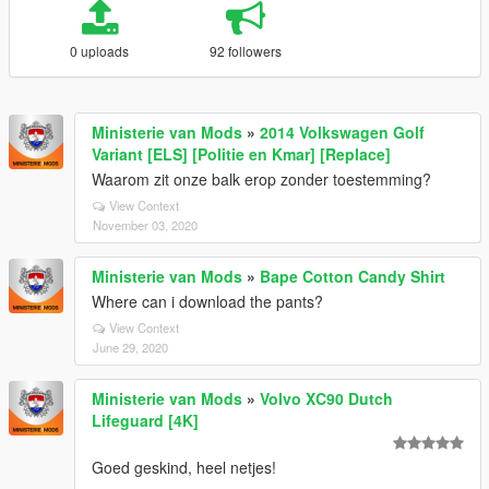
0 uploads
92 followers
Ministerie van Mods
»
2014 Volkswagen Golf
Variant [ELS] [Politie en Kmar] [Replace]
Waarom zit onze balk erop zonder toestemming?
View Context
November 03, 2020
Ministerie van Mods
»
Bape Cotton Candy Shirt
Where can i download the pants?
View Context
June 29, 2020
Ministerie van Mods
»
Volvo XC90 Dutch
Lifeguard [4K]
Goed geskind, heel netjes!