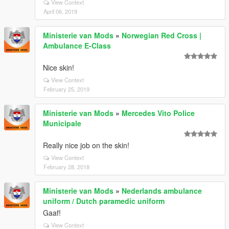
View Context
April 06, 2019
Ministerie van Mods
»
Norwegian Red Cross |
Ambulance E-Class
Nice skin!
View Context
February 25, 2019
Ministerie van Mods
»
Mercedes Vito Police
Municipale
Really nice job on the skin!
View Context
February 28, 2018
Ministerie van Mods
»
Nederlands ambulance
uniform / Dutch paramedic uniform
Gaaf!
View Context