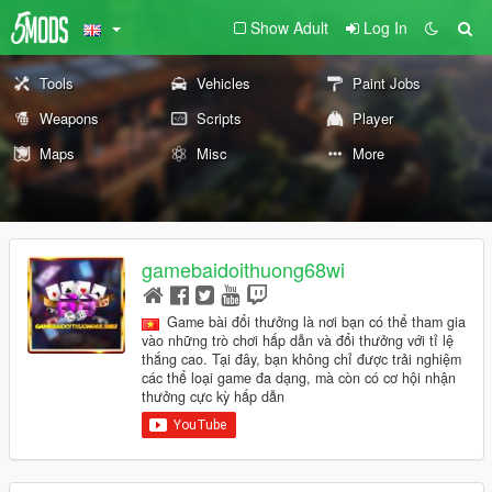
Show Adult
Log In
Tools
Vehicles
Paint Jobs
Weapons
Scripts
Player
Maps
Misc
More
gamebaidoithuong68wi
Game bài đổi thưởng là nơi bạn có thể tham gia
vào những trò chơi hấp dẫn và đổi thưởng với tỉ lệ
thắng cao. Tại đây, bạn không chỉ được trải nghiệm
các thể loại game đa dạng, mà còn có cơ hội nhận
thưởng cực kỳ hấp dẫn