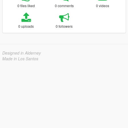
0 files liked
0 comments
0 videos
0 uploads
0 followers
Designed in Alderney
Made in Los Santos