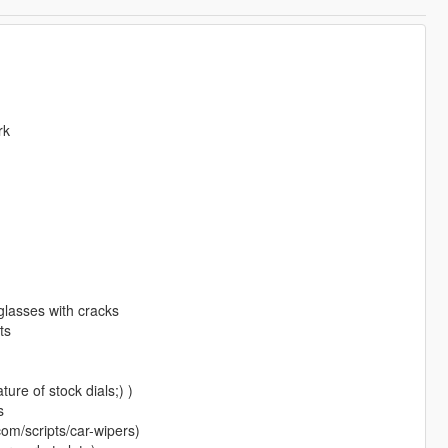
rk
 glasses with cracks
ts
ture of stock dials;) )
s
om/scripts/car-wipers)