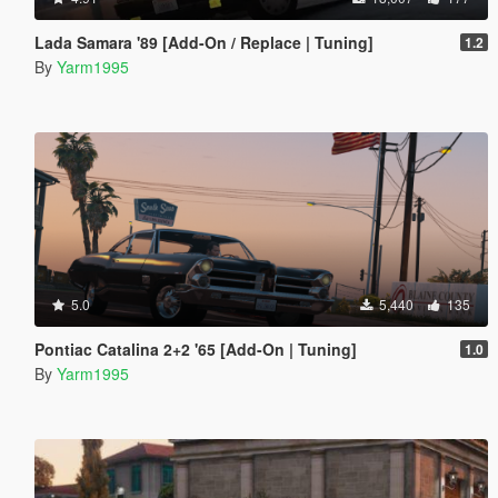
Lada Samara '89 [Add-On / Replace | Tuning]
1.2
By
Yarm1995
5.0
5,440
135
Pontiac Catalina 2+2 '65 [Add-On | Tuning]
1.0
By
Yarm1995