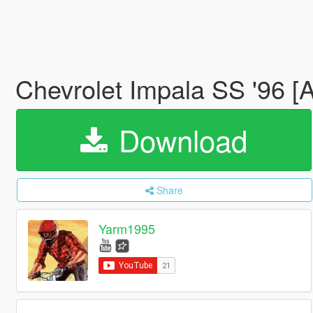
Chevrolet Impala SS '96 [
Download
Share
Yarm1995