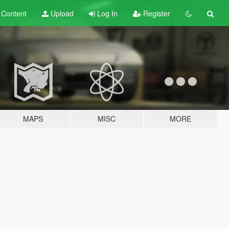
t
Content
Upload
Log In
Register
MAPS
MISC
MORE