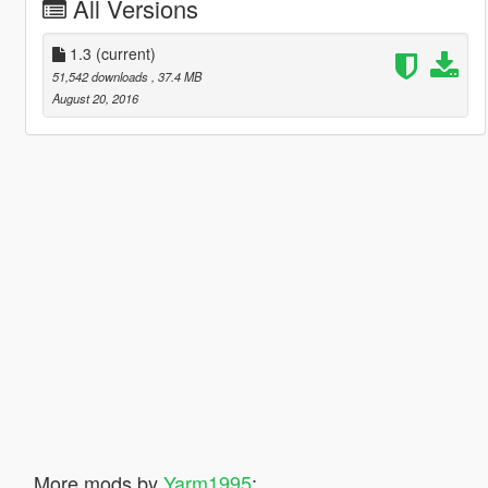
All Versions
1.3
(current)
51,542 downloads
, 37.4 MB
August 20, 2016
More mods by
Yarm1995
: