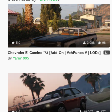
5.0
3,088
98
Chevrolet El Camino '73 [Add-On | VehFuncs V | LODs]
1.1
By
Yarm1995
4.91
18,007
177