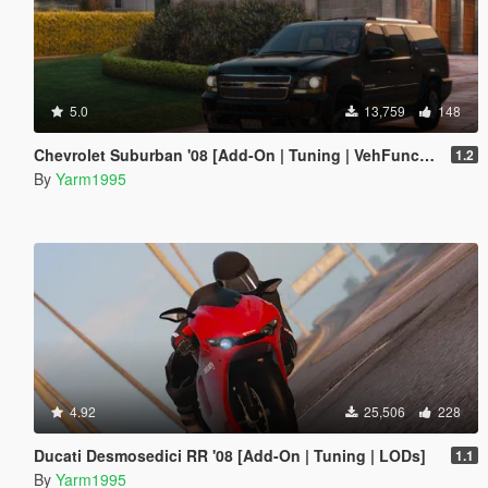
5.0
13,759
148
Chevrolet Suburban '08 [Add-On | Tuning | VehFuncs V | LODs]
1.2
By
Yarm1995
4.92
25,506
228
Ducati Desmosedici RR '08 [Add-On | Tuning | LODs]
1.1
By
Yarm1995