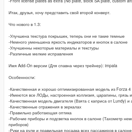
-Front license plates as extra (No plate, stock SA plate, custom af
Итак, друзья, хочу представить свой второй конверт.
Что нового в 1.3:
-Улучшена текстура покрышек, теперь они не такие темные
-Немного уменьшена яркость индикаторов и кнопок в салоне
-Улучшенны некоторые материалы и текстуры
-Различные мелкие исправления
Имя Add-On версии (Для спавна через трейнер): impala
Особенности:
-Качественная и хорошо оптимизированная модель из Forza 4
-Имеются все ЛОДы, настроенная коллизия, царапины, грязь 
-Качественная модель двигателя (Взята с каприса от Lundy) 
-Качественные отражения в зеркалах
-Правильно работающая оптика
-Рабочие приборы и подсветка кнопок в салоне (Тахометр не
приборов)
-Руки на руле и правильная посадка всех пассажиров в салоне