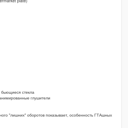
termarket plate)
и бьющиеся стекла
и анимированные глушители
много "лишних" оборотов показывает, особенность ГТАшных