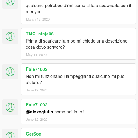
qualcuno potrebbe dirmi come si fa a spawnarla con il
menyoo
March 18, 2020
TMG_ninja08
Prima di scaricare la mod mi chiede una descrizione,
cosa devo scrivere?
May 11, 2020
Fole71002
Non mi funzionano i lampeggianti qualcuno mi può
aiutare?
June 12, 2020
Fole71002
@alexegiulio
come hai fatto?
June 12, 2020
GerSog