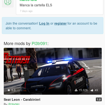
Manca la cartella ELS
7 days ago
Join the conversation!
Log In
or
register
for an account to be
able to comment.
More mods by
Pi3tr091
:
5.0
15,328
49
Seat Leon - Carabinieri
1.0
By
Pi3tr091