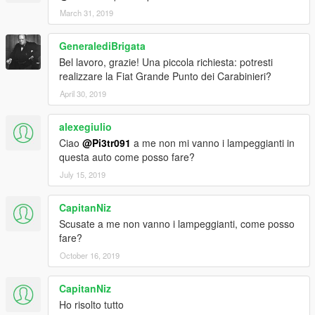
March 31, 2019
GeneralediBrigata
Bel lavoro, grazie! Una piccola richiesta: potresti
realizzare la Fiat Grande Punto dei Carabinieri?
April 30, 2019
alexegiulio
Ciao
@Pi3tr091
a me non mi vanno i lampeggianti in
questa auto come posso fare?
July 15, 2019
CapitanNiz
Scusate a me non vanno i lampeggianti, come posso
fare?
October 16, 2019
CapitanNiz
Ho risolto tutto