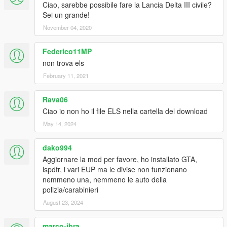
Ciao, sarebbe possibile fare la Lancia Delta III civile?
Sei un grande!
November 04, 2020
Federico11MP
non trova els
February 11, 2021
Rava06
Ciao io non ho il file ELS nella cartella del download
May 14, 2024
dako994
Aggiornare la mod per favore, ho installato GTA,
lspdfr, i vari EUP ma le divise non funzionano
nemmeno una, nemmeno le auto della
polizia/carabinieri
August 23, 2024
marco-ibra