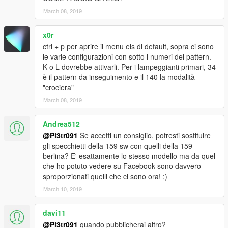
March 08, 2019
x0r
ctrl + p per aprire il menu els di default, sopra ci sono
le varie configurazioni con sotto i numeri dei pattern.
K o L dovrebbe attivarli. Per i lampeggianti primari, 34
è il pattern da inseguimento e il 140 la modalità
"crociera"
March 08, 2019
Andrea512
@Pi3tr091
Se accetti un consiglio, potresti sostituire
gli specchietti della 159 sw con quelli della 159
berlina? E' esattamente lo stesso modello ma da quel
che ho potuto vedere su Facebook sono davvero
sproporzionati quelli che ci sono ora! ;)
March 10, 2019
davi11
@Pi3tr091
quando pubblicherai altro?