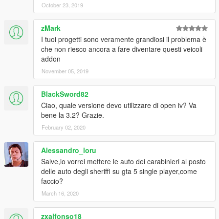
October 23, 2019
zMark
I tuoi progetti sono veramente grandiosi il problema è
che non riesco ancora a fare diventare questi veicoli
addon
November 05, 2019
BlackSword82
Ciao, quale versione devo utilizzare di open iv? Va
bene la 3.2? Grazie.
February 02, 2020
Alessandro_loru
Salve,io vorrei mettere le auto dei carabinieri al posto
delle auto degli sheriffi su gta 5 single player,come
faccio?
March 16, 2020
zxalfonso18