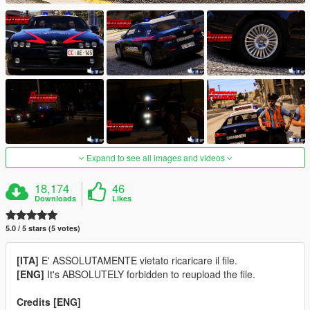
Expand to see all images and videos
18,174
46
Downloads
Likes
5.0 / 5 stars (5 votes)
[ITA]
E' ASSOLUTAMENTE vietato ricaricare il file.
[ENG]
It's ABSOLUTELY forbidden to reupload the file.
Credits [ENG]