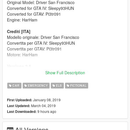
Original Model: Driver San Francisco
Converted for GTA IV: Sleepy93HUN
Converted for GTAV: Pi3tr091
Engine: HarHam
Crediti [ITA]
Modello originale: Driver San Francisco
Convertita per GTA IV: Sleepy93HUN
Convertita per GTAV: Pi3tr091
Motore: HarHam
Versione 2.5
Cambiati i cerchioni
Show Full Description
Ridimensionate le ruote e i cerchioni
Cambiato colore e ridimensionate le pinze dei freni
CAR
EMERGENCY
ELS
FICTIONAL
Corretto i riflessi sugli specchietti
Cambiato il materiale della griglia frontale
January 08, 2019
First Uploaded:
Sistemati dei bug quando la macchina veniva danneggiata
March 04, 2019
Last Updated:
9 hours ago
Last Downloaded:
Versione 2.0
Cambiati i lampeggianti
Cambiato il faro rotante
All Versions