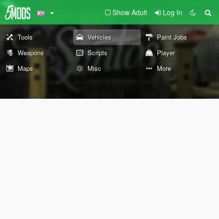
Show Adult
Log In
Tools
Vehicles
Paint Jobs
Weapons
Scripts
Player
Maps
Misc
More