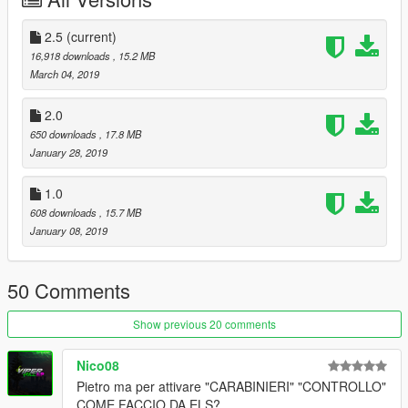
Aggiunto led sul retro del veicolo (si attiva aprendo il
bagagliaio)
Cambiati i cerchioni
2.5
(current)
Sostituito qualche materiale
16,918 downloads
, 15.2 MB
March 04, 2019
Tutti i modelli da me caricati possono essere usati SOLO nel
single player. Per l'utilizzo online (FiveM o altro) dovete
2.0
chiedere a me.
650 downloads
, 17.8 MB
January 28, 2019
1.0
608 downloads
, 15.7 MB
January 08, 2019
50 Comments
Show previous 20 comments
Nico08
Pietro ma per attivare "CARABINIERI" "CONTROLLO"
COME FACCIO DA ELS?