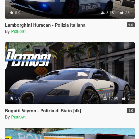
5.0
8,781
23
Lamborghini Huracan - Polizia Italiana
1.0
By
Pi3tr091
5.0
1,160
8
Bugatti Veyron - Polizia di Stato [4k]
1.0
By
Pi3tr091