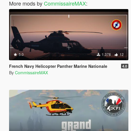
More mods by
CommissaireMAX
:
5.0
1,378
12
French Navy Helicopter Panther Marine Nationale
4.0
By
CommissaireMAX