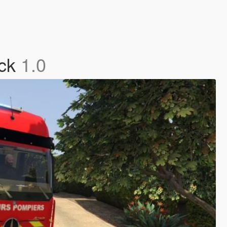
uck
1.0