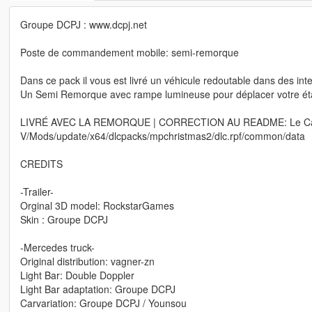
Groupe DCPJ : www.dcpj.net
Poste de commandement mobile: semi-remorque
Dans ce pack il vous est livré un véhicule redoutable dans des in
Un Semi Remorque avec rampe lumineuse pour déplacer votre état
LIVRÉ AVEC LA REMORQUE | CORRECTION AU README: Le Carvar
V/Mods/update/x64/dlcpacks/mpchristmas2/dlc.rpf/common/data
CREDITS
-Trailer-
Orginal 3D model: RockstarGames
Skin : Groupe DCPJ
-Mercedes truck-
Original distribution: vagner-zn
Light Bar: Double Doppler
Light Bar adaptation: Groupe DCPJ
Carvariation: Groupe DCPJ / Younsou