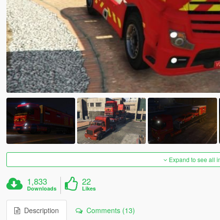
Expand to see all 
1,833
22
Downloads
Likes
Description
Comments (13)