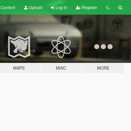
t
Content
Upload
Log In
Register
MAPS
MISC
MORE