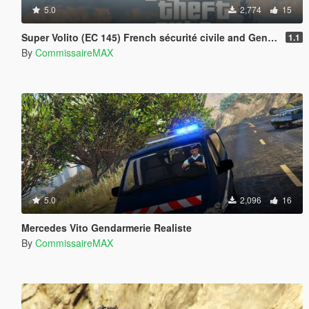
5.0
2,774
15
Super Volito (EC 145) French sécurité civile and Gendarmerie Pack
1.1
By
CommissaireMAX
5.0
2,096
16
Mercedes Vito Gendarmerie Realiste
By
CommissaireMAX