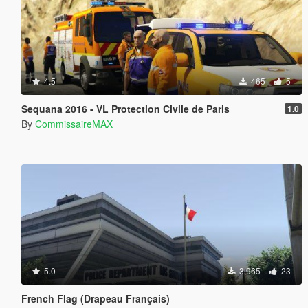
4.5
465
5
Sequana 2016 - VL Protection Civile de Paris
1.0
By
CommissaireMAX
5.0
3,965
23
French Flag (Drapeau Français)