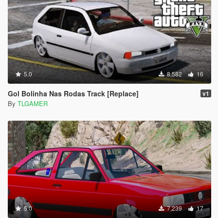
5.0
8,582
16
Gol Bolinha Nas Rodas Track [Replace]
v1
By
TLGAMER
5.0
7,239
17