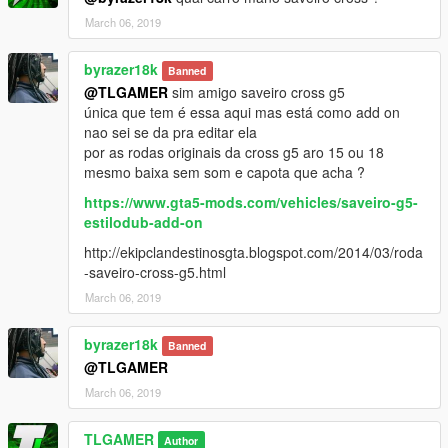
March 06, 2019
byrazer18k
Banned
@TLGAMER
sim amigo saveiro cross g5
única que tem é essa aqui mas está como add on
nao sei se da pra editar ela
por as rodas originais da cross g5 aro 15 ou 18
mesmo baixa sem som e capota que acha ?
https://www.gta5-mods.com/vehicles/saveiro-g5-
estilodub-add-on
http://ekipclandestinosgta.blogspot.com/2014/03/roda
-saveiro-cross-g5.html
March 06, 2019
byrazer18k
Banned
@TLGAMER
March 06, 2019
TLGAMER
Author