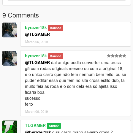
9 Comments
byrazer18k
Banned
@TLGAMER
March 06, 2019
byrazer18k
Banned
@TLGAMER
dai amigo podia converter uma cross
g5 com rodas originais mesmo ou com a original 18,
é o unico carro que não tem nenhum bem feito, ou se
puder editar essa que tem no site cross estilo dub, tá
muito feia as roda e o som dela era só ajeita isso
ficaria boa
sucesso
feito
March 06, 2019
TLGAMER
Author
@byrazer18k
qual carro mano saveiro cross ?