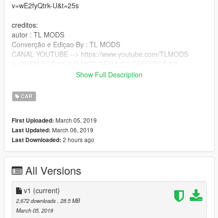
v=wE2fyQtrk-U&t=25s
creditos:
autor : TL MODS
Converção e Ediçao By : TL MODS
CANAL YOUTUBE --> https://www.youtube.com/TLMODS
•••QUEM FOR USA O MOD DEIXA OS CREDITOS NA
DESCRIÇÃO DOS VIDEOS •••
Show Full Description
LOCAL : C:\Users\Grand Theft Auto
CAR
V\mods\x64e.rpf\levels\gta5\vehicles.rpf\
March 05, 2019
First Uploaded:
March 06, 2019
Last Updated:
2 hours ago
Last Downloaded:
All Versions
v1
(current)
2,672 downloads
, 28.5 MB
March 05, 2019