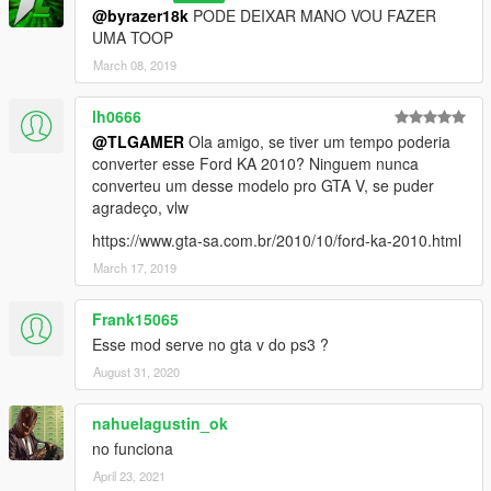
@byrazer18k
PODE DEIXAR MANO VOU FAZER
UMA TOOP
March 08, 2019
lh0666
@TLGAMER
Ola amigo, se tiver um tempo poderia
converter esse Ford KA 2010? Ninguem nunca
converteu um desse modelo pro GTA V, se puder
agradeço, vlw
https://www.gta-sa.com.br/2010/10/ford-ka-2010.html
March 17, 2019
Frank15065
Esse mod serve no gta v do ps3 ?
August 31, 2020
nahuelagustin_ok
no funciona
April 23, 2021