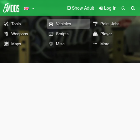
Show Adult
Log In
Tools
Vehicles
Paint Jobs
Weapons
Scripts
Player
Maps
Misc
More