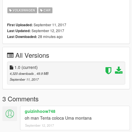
local : C:\Program Files (x86)\Grand Theft Auto
V\update\x64\dlcpacks\patchday2ng\dlc.rpf\x64\levels\gta5\vehi
VOLKSWAGEN
CAR
cles.rpf\
September 11, 2017
First Uploaded:
local :C:\Program Files (x86)\Grand Theft Auto
September 12, 2017
Last Updated:
V\x64w.rpf\dlcpacks\spupgrade\dlc.rpf\x64\levels\gta5\vehicles\
28 minutes ago
Last Downloaded:
upgradevehicles.rpf\
All Versions
1.0
(current)
4,320 downloads
, 49.9 MB
September 11, 2017
3 Comments
guizinhoow748
oh man Tenta coloca Uma montana
September 12, 2017