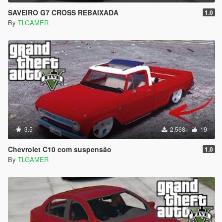
SAVEIRO G7 CROSS REBAIXADA
1.0
By
TLGAMER
3.5
2,568
19
Chevrolet C10 com suspensão
1.0
By
TLGAMER