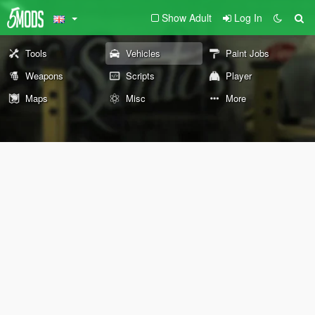
Show Adult
Log In
Tools
Vehicles
Paint Jobs
Weapons
Scripts
Player
Maps
Misc
More