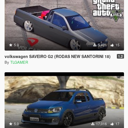
5.0
5,426
15
volkswagen SAVEIRO G2 (RODAS NEW SANTORINI 18)
1.2
By
TLGAMER
5.0
17,016
17