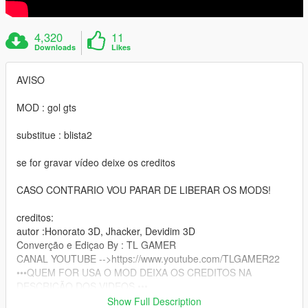
4,320
11
Downloads
Likes
AVISO
MOD : gol gts
substitue : blista2
se for gravar vídeo deixe os creditos
CASO CONTRARIO VOU PARAR DE LIBERAR OS MODS!
creditos:
autor :Honorato 3D, Jhacker, Devidim 3D
Converção e Ediçao By : TL GAMER
CANAL YOUTUBE -->https://www.youtube.com/TLGAMER22
•••QUEM FOR USA O MOD DEIXA OS CREDITOS NA
DESCRIÇÃO DOS VIDEOS •••
Show Full Description