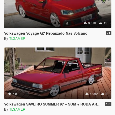
8,618
19
Volkswagen Voyage G7 Rebaixado Nas Volcano
v1
By
TLGAMER
5.0
6,092
8
Volkswagen SAVEIRO SUMMER 97 + SOM + RODA ARO 17 - TL GAMER -
1.0
By
TLGAMER