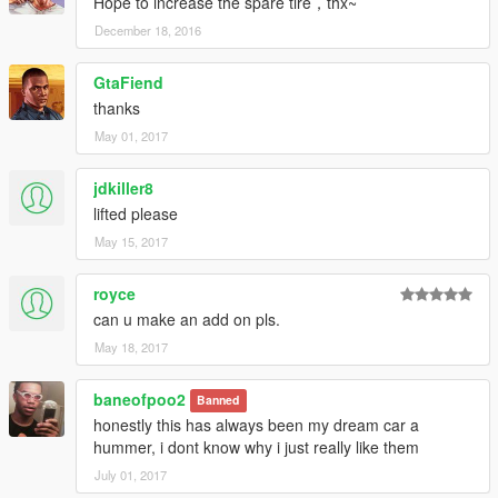
Hope to increase the spare tire，thx~
December 18, 2016
GtaFiend
thanks
May 01, 2017
jdkiller8
lifted please
May 15, 2017
royce
can u make an add on pls.
May 18, 2017
baneofpoo2
Banned
honestly this has always been my dream car a
hummer, i dont know why i just really like them
July 01, 2017