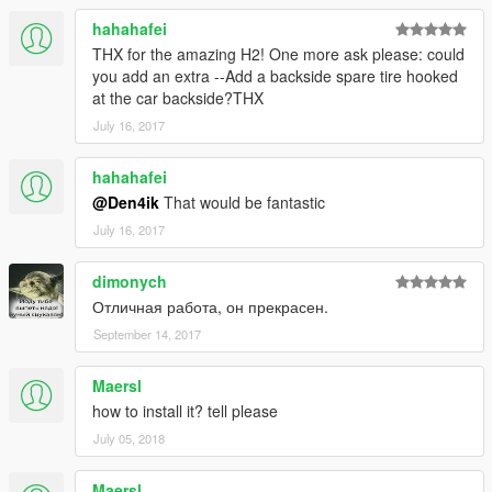
hahahafei
THX for the amazing H2! One more ask please: could
you add an extra --Add a backside spare tire hooked
at the car backside?THX
July 16, 2017
hahahafei
@Den4ik
That would be fantastic
July 16, 2017
dimonych
Отличная работа, он прекрасен.
September 14, 2017
Maersl
how to install it? tell please
July 05, 2018
Maersl