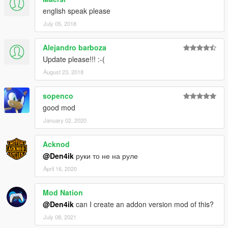
english speak please
July 05, 2018
Alejandro barboza
Update please!!! :-(
August 23, 2018
sopenco
good mod
January 02, 2020
Acknod
@Den4ik
руки то не на руле
April 16, 2020
Mod Nation
@Den4ik
can I create an addon version mod of this?
July 08, 2021