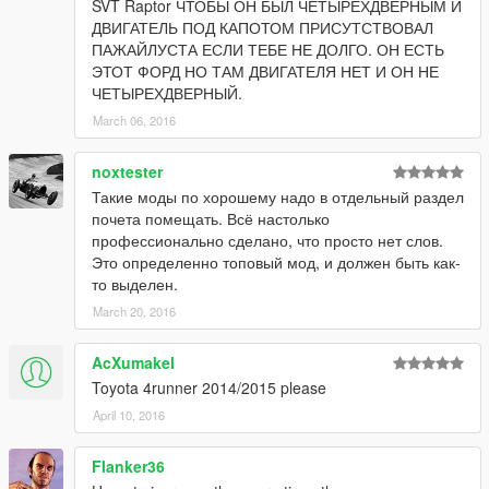
устанавливаются small, boats; (При условии правильной
SVT Raptor ЧТОБЫ ОН БЫЛ ЧЕТЫРЕХДВЕРНЫМ И
установки данных в vehicles.meta)
ДВИГАТЕЛЬ ПОД КАПОТОМ ПРИСУТСТВОВАЛ
Изменена посадка водителя;
ПАЖАЙЛУСТА ЕСЛИ ТЕБЕ НЕ ДОЛГО. ОН ЕСТЬ
Автомобиль красится в 3 цвета:
ЭТОТ ФОРД НО ТАМ ДВИГАТЕЛЯ НЕТ И ОН НЕ
Цвет 1: Кузов;
ЧЕТЫРЕХДВЕРНЫЙ.
Цвет 2: Диски;
March 06, 2016
Цвет 4: Caliper brake;
Модель включает в себя 7 экстр, (включаются при помощи
noxtester
трейнера).
Такие моды по хорошему надо в отдельный раздел
почета помещать. Всё настолько
Заменяет: patriot
профессионально сделано, что просто нет слов.
Это определенно топовый мод, и должен быть как-
то выделен.
March 20, 2016
AcXumakel
Toyota 4runner 2014/2015 please
April 10, 2016
Flanker36