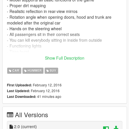
- Proper dirt mapping
- Realistic reflection in rear-view mirros
- Rotation angle when opening doors, hood and trunk are
modeled after the original car
- Hands on the steering wheel
- All passengers sit in their correct seats
- You can kill everybody sitting in inside from outside
- Functioning lights
- Tires burst
- Full bullet hole support
Show Full Description
- Correctly sized
- Working transmission
CAR
HUMMER
SUV
- Camera support while driving and shooting
- Ability to hook small boats to two trailers (when properly set
February 12, 2016
First Uploaded:
up in vehicles.meta)
February 12, 2016
Last Updated:
- Changed driving position
41 minutes ago
Last Downloaded:
- Painted in three colors: Color 1 (Body), Color 2 (Wheels),
Color 4 (Brake caliper)
- Model includes 7 extras (enabled with the help of a trainer)
All Versions
Replaces: Patriot
2.0
(current)