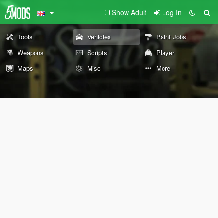
Show Adult
Log In
Tools
Vehicles
Paint Jobs
Weapons
Scripts
Player
Maps
Misc
More