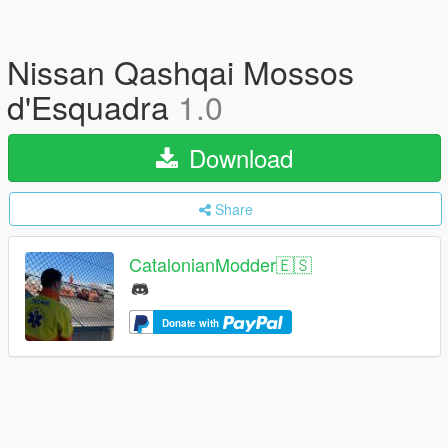
Nissan Qashqai Mossos
d'Esquadra
1.0
Download
Share
CatalonianModder🇪🇸
Donate with