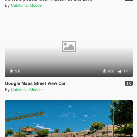
By
CatalonianModder
5.0
658
14
Google Maps Street View Car
1.0
By
CatalonianModder