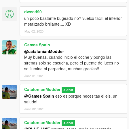
dweed90
un poco bastante bugeado no? vuelco facil, el interior
metalizado brillante.... XD
May 02, 2020
Games Spain
@catalonianModder
Muy buenas, cuando inicio el coche y pongo las
sirenas solo se escucha, pero el puente de luces no
se ilumina ni parpadea, muchas gracias!!
June 01, 2020
CatalonianModder
Author
@Games Spain
eso es porque necesitas el els, un
saludo!
June 02, 2020
CatalonianModder
Author