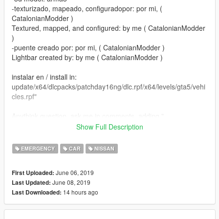
-texturizado, mapeado, configuradopor: por mi, (
CatalonianModder )
Textured, mapped, and configured: by me ( CatalonianModder
)
-puente creado por: por mi, ( CatalonianModder )
Lightbar created by: by me ( CatalonianModder )
instalar en / install in:
update/x64/dlcpacks/patchday16ng/dlc.rpf/x64/levels/gta5/vehi
cles.rpf"
Anythink question, ask me in comments, adding "
@CatalonianModder " if you dont add this i cant see the
Show Full Description
coment, thanks
EMERGENCY
CAR
NISSAN
cualquier duda, podeis preguntarme en los comentarios,
repondere encantado pero no olvideis escribir
June 06, 2019
First Uploaded:
@CatalonianModder porque sino probablemente no lo vea
June 08, 2019
Last Updated:
14 hours ago
Last Downloaded: