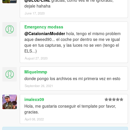
@BLUE-LINE
gracias, como ves le he ignorado,
dejale hahaha
June 17, 2020
Emergency modsss
@CatalonianModder
hola, tengo el mismo problem
aque dweed90... el coche por dentro se me ve igual
que en tus capturas, y las luces no se ven (tengo el
ELS...)
August 27, 2020
Miquelmmp
donde pongo los archivos es mi primera vez en esto
September 26, 2021
imalexx09
Hola, me gustaria conseguir el template por favor,
gracias.
April 08, 2022