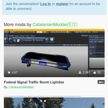
Join the conversation!
Log In
or
register
for an account to be
able to comment.
More mods by
CatalonianModder🇪🇸
:
4.67
2,381
33
Federal Signal Traffic Storm Lightbar
dev
By
CatalonianModder