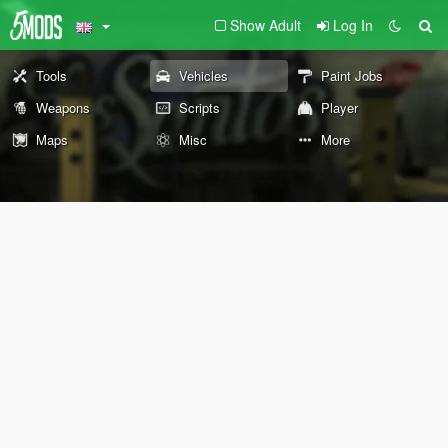
Show Adult
Log In
Tools
Vehicles
Paint Jobs
Weapons
Scripts
Player
Maps
Misc
More