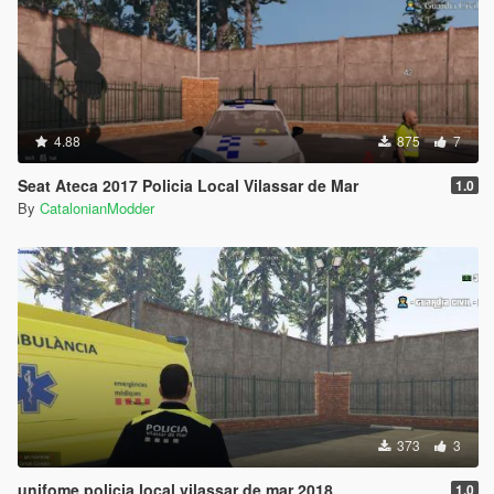
4.88
875
7
Seat Ateca 2017 Policia Local Vilassar de Mar
1.0
By
CatalonianModder
373
3
unifome policia local vilassar de mar 2018
1.0