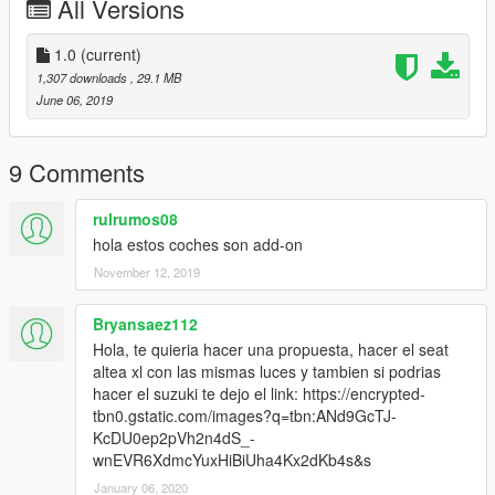
All Versions
1.0
(current)
1,307 downloads
, 29.1 MB
June 06, 2019
9 Comments
rulrumos08
hola estos coches son add-on
November 12, 2019
Bryansaez112
Hola, te quieria hacer una propuesta, hacer el seat
altea xl con las mismas luces y tambien si podrias
hacer el suzuki te dejo el link: https://encrypted-
tbn0.gstatic.com/images?q=tbn:ANd9GcTJ-
KcDU0ep2pVh2n4dS_-
wnEVR6XdmcYuxHiBiUha4Kx2dKb4s&s
January 06, 2020