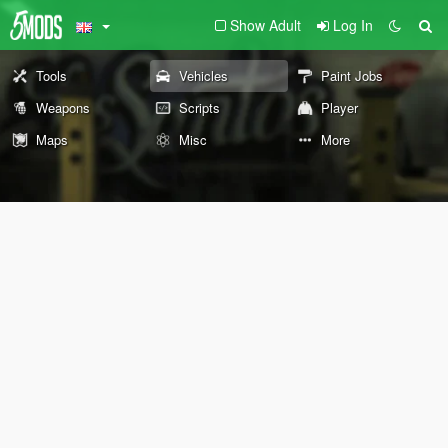
Show Adult
Log In
Tools
Vehicles
Paint Jobs
Weapons
Scripts
Player
Maps
Misc
More