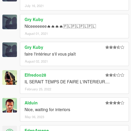
July 16, 2021
Gry Kuby
Niceeeeeee🔥🔥🔥🔥🇵🇱🇵🇱🇵🇱🇵🇱
August 01, 2021
Gry Kuby
faire l'intérieur s'il vous plaît
August 02, 2021
Elfredoo28
IL SERAIT TEMPS DE FAIRE L'INTERIEUR....
February 25, 2022
Alduin
Nice, waiting for interiors
May 06, 2023
EdenArsene