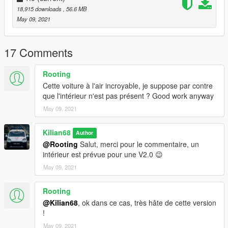
Portes qui s'ouvrent
18,915 downloads
, 56.6 MB
Vitres cassables
May 09, 2021
Modèle réaliste
Bugs :
17 Comments
Volant non fonctionnel
Intérieur basique
Rooting
Cette voiture à l'air incroyable, je suppose par contre
Crédits
que l'intérieur n'est pas présent ? Good work anyway
May 09, 2021
Modèle : Squir | Conversion : .Kilian
__________________________________________________
Kilian68
Author
______
@Rooting
Salut, merci pour le commentaire, un
[EN]
intérieur est prévue pour une V2.0 😉
Hi, this is the civilian Peugeot 308 2022.
May 09, 2021
How to install ?
Rooting
Go to : GTA V \ mods \ update \ x64 \ dlcpacks
@Kilian68
, ok dans ce cas, très hâte de cette version
-> Drag the folder "30822" inside
!
May 09, 2021