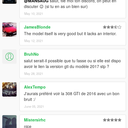
@MANSAUG
salut, file moi ton discord, on peut en
Bugs :
discuter 😉 (si tu en as un bien sur)
Non-functional steering wheel
May 10, 2021
basic interior
JamesBlonde
Credits
The model itself is very good but it lacks an interior.
Model : Squir | Conversion : .Kilian
May 12, 2021
BruhNo
salut serait-il possible que tu fasse ou si elle est dispo
avoir le lien la version gti du modèle 2017 stp ?
May 28, 2021
AlexTempo
J'aurais préféré voir la 308 GTI de 2016 avec un bon
bruit :/
June 05, 2021
Mistersirhc
nice