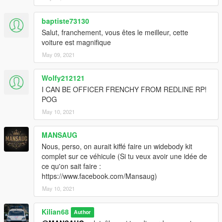
Then
Go to : GTA V \ mods \ update \ update.rpf \ common \ data \
baptiste73130
dlclist.xml
Salut, franchement, vous êtes le meilleur, cette
-> Copy and paste this line "dlcpacks:/30822/".
voiture est magnifique
__________________________________________________
May 09, 2021
______
Wolfy212121
EVERY REUPLOAD WILL BE PUNISH BY A REPORT OF THE
I CAN BE OFFICER FRENCHY FROM REDLINE RP!
MOD !
POG
__________________________________________________
May 10, 2021
______
FiveM use is allowed.
MANSAUG
__________________________________________________
Nous, perso, on aurait kiffé faire un widebody kit
______
complet sur ce véhicule (Si tu veux avoir une idée de
ce qu'on sait faire :
Features :
https://www.facebook.com/Mansaug)
Functional mirrors
May 10, 2021
Doors that open
Breakable windows
Kilian68
Realistic model
Author