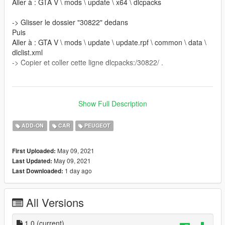
Aller à : GTA V \ mods \ update \ x64 \ dlcpacks
-> Glisser le dossier "30822" dedans
Puis
Aller à : GTA V \ mods \ update \ update.rpf \ common \ data \
dlclist.xml
-> Copier et coller cette ligne dlcpacks:/30822/ .
__________________________________________________
______
Show Full Description
TOUT REUPLOAD DU VÉHICULE SERA PUNI D’UN
SIGNALEMENT ET D'UNE SUPPRESSION !
ADD-ON
CAR
PEUGEOT
__________________________________________________
May 09, 2021
First Uploaded:
______
May 09, 2021
Last Updated:
1 day ago
Last Downloaded:
Utilisation sur serveur FiveM autorisé.
__________________________________________________
______
All Versions
Fonctionnalités
Rétroviseurs fonctionnels
1.0
(current)