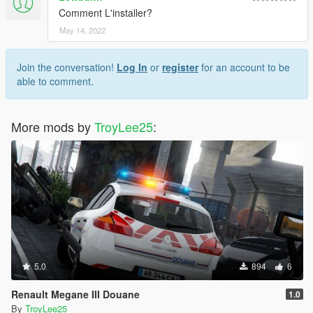
Comment L'installer?
May 14, 2022
Join the conversation!
Log In
or
register
for an account to be
able to comment.
More mods by
TroyLee25
:
5.0
894
6
Renault Megane III Douane
1.0
By
TroyLee25