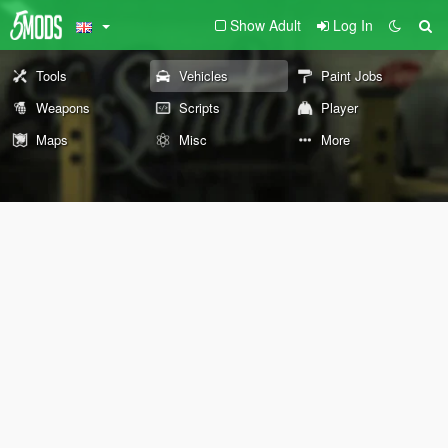
Show Adult
Log In
Tools
Vehicles
Paint Jobs
Weapons
Scripts
Player
Maps
Misc
More