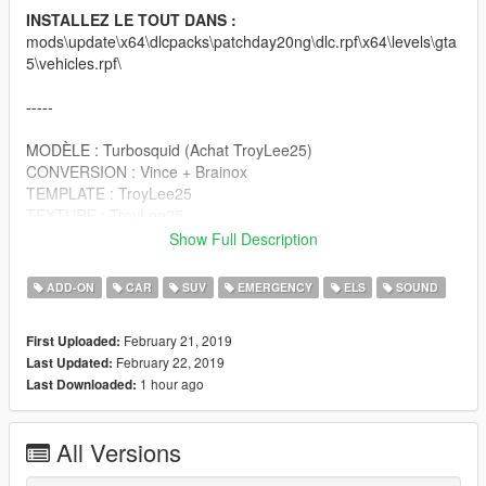
INSTALLEZ LE TOUT DANS :
mods\update\x64\dlcpacks\patchday20ng\dlc.rpf\x64\levels\gta
5\vehicles.rpf\
-----
MODÈLE : Turbosquid (Achat TroyLee25)
CONVERSION : Vince + Brainox
TEMPLATE : TroyLee25
TEXTURE : TroyLee25
Show Full Description
RAMPE DOUANE : TroyLee25
ADD-ON
CAR
SUV
EMERGENCY
ELS
SOUND
-----
February 21, 2019
First Uploaded:
Bon jeu à tous.
February 22, 2019
Last Updated:
1 hour ago
Last Downloaded:
All Versions