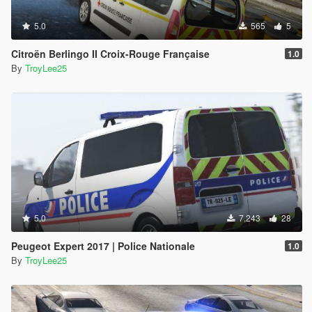
5.0
565
5
Citroën Berlingo II Croix-Rouge Française
1.0
By
TroyLee25
5.0
7,243
28
Peugeot Expert 2017 | Police Nationale
1.0
By
TroyLee25