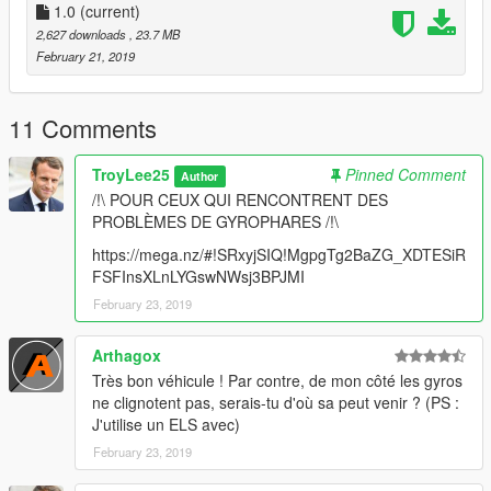
1.0
(current)
2,627 downloads
, 23.7 MB
February 21, 2019
11 Comments
TroyLee25
Pinned Comment
Author
/!\ POUR CEUX QUI RENCONTRENT DES
PROBLÈMES DE GYROPHARES /!\
https://mega.nz/#!SRxyjSIQ!MgpgTg2BaZG_XDTESiR
FSFInsXLnLYGswNWsj3BPJMI
February 23, 2019
Arthagox
Très bon véhicule ! Par contre, de mon côté les gyros
ne clignotent pas, serais-tu d'où sa peut venir ? (PS :
J'utilise un ELS avec)
February 23, 2019