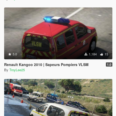
5.0
1,184
15
Renault Kangoo 2010 | Sapeurs Pompiers VLSM
1.0
By
TroyLee25