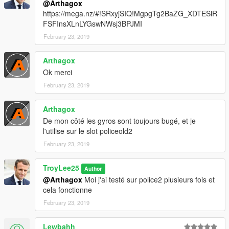
@Arthagox
https://mega.nz/#!SRxyjSIQ!MgpgTg2BaZG_XDTESiR
FSFInsXLnLYGswNWsj3BPJMI
February 23, 2019
Arthagox
Ok merci
February 23, 2019
Arthagox
De mon côté les gyros sont toujours bugé, et je
l'utilise sur le slot policeold2
February 23, 2019
TroyLee25
Author
@Arthagox
Moi j'ai testé sur police2 plusieurs fois et
cela fonctionne
February 23, 2019
Lewbahh