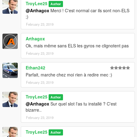
TroyLee25
Author
@Arthagox
Merci ! C'est normal car ils sont non-ELS
;)
February 23, 2019
Arthagox
Ok, mais même sans ELS les gyros ne clignotent pas
February 23, 2019
Ethan242
Parfait, marche chez moi rien à redire mec :)
February 23, 2019
TroyLee25
Author
@Arthagox
Sur quel slot l'as tu installé ? C'est
bizarre..
February 23, 2019
TroyLee25
Author