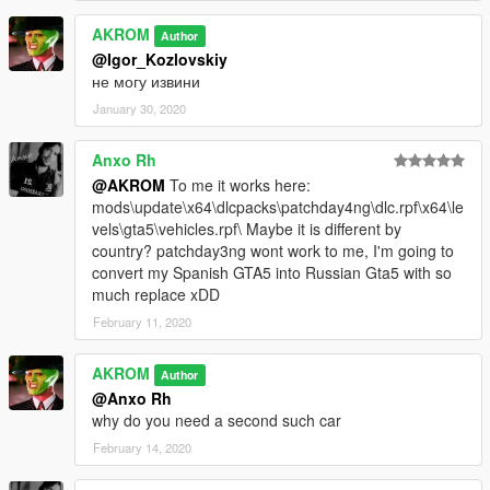
AKROM
Author
@Igor_Kozlovskiy
не могу извини
January 30, 2020
Anxo Rh
@AKROM
To me it works here:
mods\update\x64\dlcpacks\patchday4ng\dlc.rpf\x64\le
vels\gta5\vehicles.rpf\ Maybe it is different by
country? patchday3ng wont work to me, I'm going to
convert my Spanish GTA5 into Russian Gta5 with so
much replace xDD
February 11, 2020
AKROM
Author
@Anxo Rh
why do you need a second such car
February 14, 2020