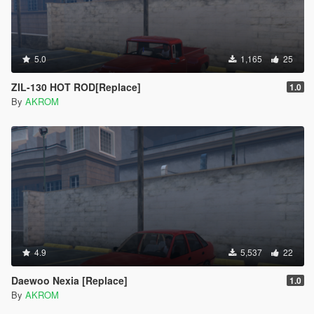
5.0
1,165
25
ZIL-130 HOT ROD[Replace]
1.0
By
AKROM
4.9
5,537
22
Daewoo Nexia [Replace]
1.0
By
AKROM