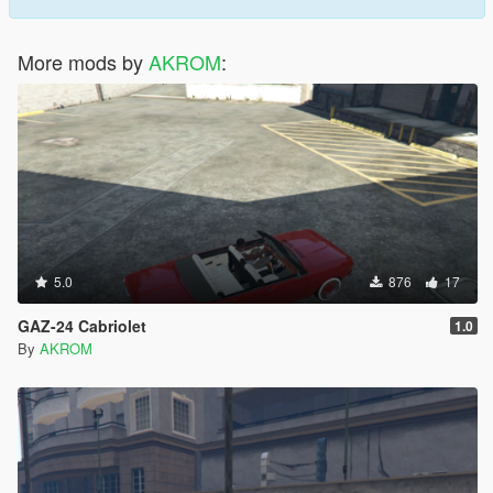
More mods by
AKROM
:
5.0
876
17
GAZ-24 Cabriolet
1.0
By
AKROM