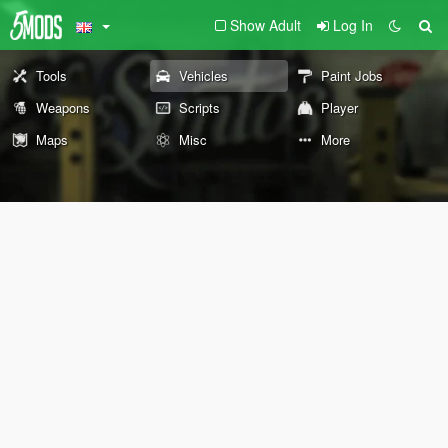
Show Adult
Log In
Tools
Vehicles
Paint Jobs
Weapons
Scripts
Player
Maps
Misc
More