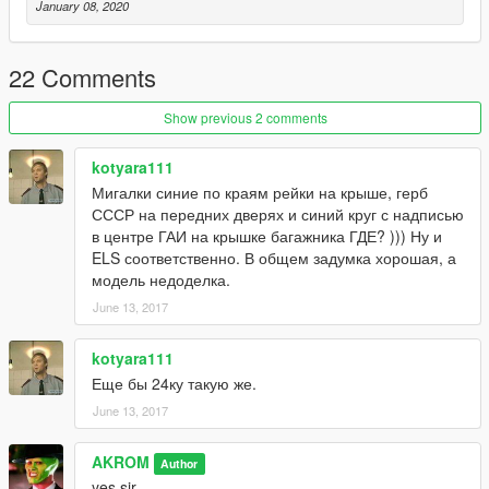
January 08, 2020
22 Comments
Show previous 2 comments
kotyara111
Мигалки синие по краям рейки на крыше, герб
СССР на передних дверях и синий круг с надписью
в центре ГАИ на крышке багажника ГДЕ? ))) Ну и
ELS соответственно. В общем задумка хорошая, а
модель недоделка.
June 13, 2017
kotyara111
Еще бы 24ку такую же.
June 13, 2017
AKROM
Author
yes sir