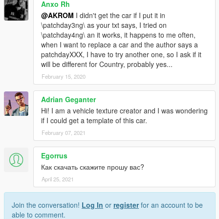
Anxo Rh
@AKROM
I didn't get the car if I put it in
\patchday3ng\ as your txt says, I tried on
\patchday4ng\ an it works, it happens to me often,
when I want to replace a car and the author says a
patchdayXXX, I have to try another one, so I ask if it
will be different for Country, probably yes...
February 15, 2020
Adrian Geganter
Hi! I am a vehicle texture creator and I was wondering
if I could get a template of this car.
February 07, 2021
Egorrus
Как скачать скажите прошу вас?
April 25, 2021
Join the conversation!
Log In
or
register
for an account to be
able to comment.