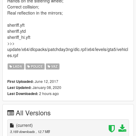
Hands on the steering wheel;
Correct collision;
Real reflection in the mirrors;
sheriff.yft
sheriff.ytd
sheriff_hi.yft
>>>
update/x64/dlcpacks/patchday3ng/dlc.rpf/x64/levels/gta5/vehicl
es.rpf
LADA
POLICE
VAZ
June 12, 2017
First Uploaded:
January 08, 2020
Last Updated:
2 hours ago
Last Downloaded:
All Versions
(current)
3,169 downloads
, 12.7 MB