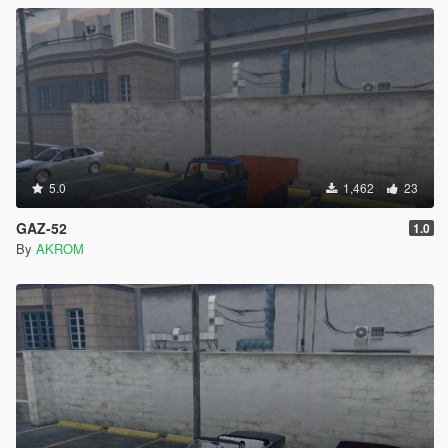
5.0
1,462
23
GAZ-52
1.0
By
AKROM