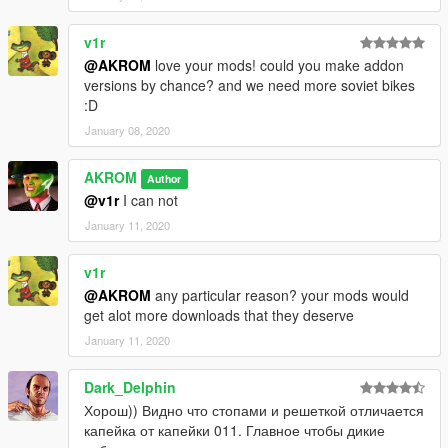
v1r
@AKROM
love your mods! could you make addon
versions by chance? and we need more soviet bikes
:D
January 08, 2020
AKROM
Author
@v1r
I can not
January 11, 2020
v1r
@AKROM
any particular reason? your mods would
get alot more downloads that they deserve
January 11, 2020
Dark_Delphin
Хорош)) Видно что стопами и решеткой отличается
капейка от капейки 011. Главное чтобы дикие