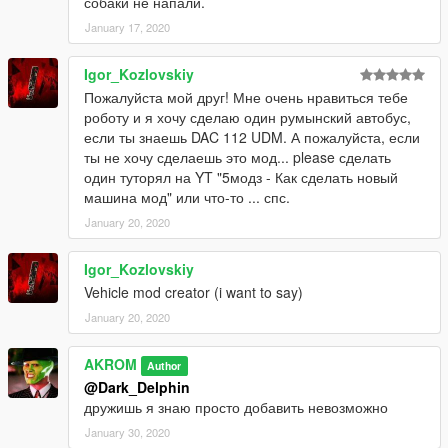
собаки не напали.
January 17, 2020
Igor_Kozlovskiy
Пожалуйста мой друг! Мне очень нравиться тебе
роботу и я хочу сделаю один румынский автобус,
если ты знаешь DAC 112 UDM. А пожалуйста, если
ты не хочу сделаешь это мод... please сделать
один туторял на YT "5модз - Как сделать новый
машина мод" или что-то ... спс.
January 20, 2020
Igor_Kozlovskiy
Vehicle mod creator (i want to say)
January 20, 2020
AKROM
Author
@Dark_Delphin
дружишь я знаю просто добавить невозможно
January 30, 2020