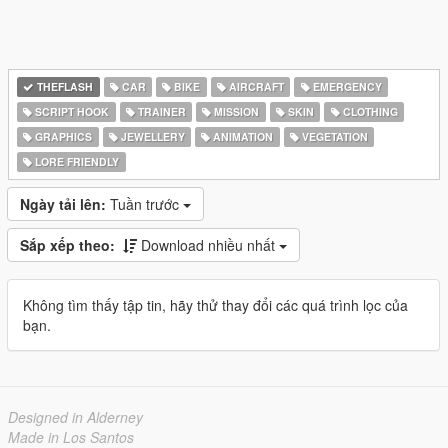
THEFLASH
CAR
BIKE
AIRCRAFT
EMERGENCY
SCRIPT HOOK
TRAINER
MISSION
SKIN
CLOTHING
GRAPHICS
JEWELLERY
ANIMATION
VEGETATION
LORE FRIENDLY
Ngày tải lên:
Tuần trước
Sắp xếp theo:
Download nhiều nhất
Không tìm thấy tập tin, hãy thử thay đổi các quá trình lọc của
bạn.
Designed in Alderney
Made in Los Santos