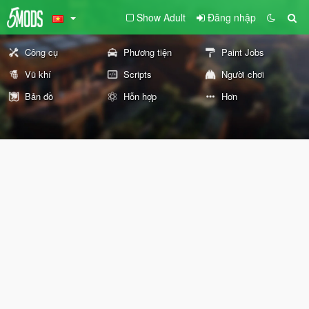
Show Adult
Đăng nhập
Công cụ
Phương tiện
Paint Jobs
Vũ khí
Scripts
Người chơi
Bản đồ
Hỗn hợp
Hơn