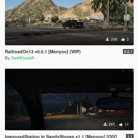
288
3
RailroadOn13 v0.0.1 [Menyoo] (WIP)
0.0.1
By
DarKKlusteR
885
10
ImprovedStation in SandyShores v1.1 [Menyoo] [OIV]
1.1