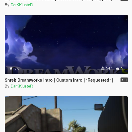
By
DarKKlusteR
5.0
547
5
Shrek Dreamworks Intro | Custom Intro | *Requested* |
1.0
By
DarKKlusteR