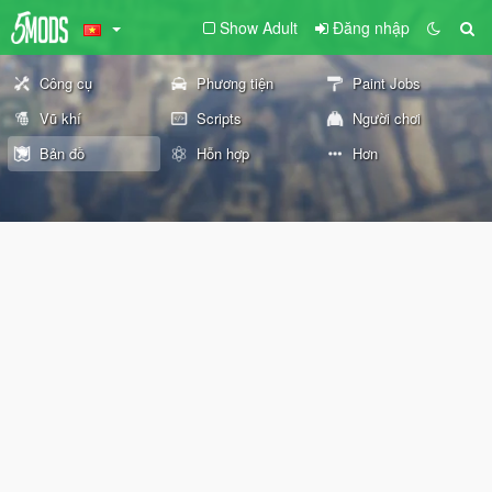
Show Adult
Đăng nhập
Công cụ
Phương tiện
Paint Jobs
Vũ khí
Scripts
Người chơi
Bản đồ
Hỗn hợp
Hơn