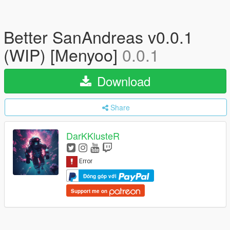
Better SanAndreas v0.0.1
(WIP) [Menyoo]
0.0.1
Download
Share
DarKKlusteR
Đóng góp với
Support me on