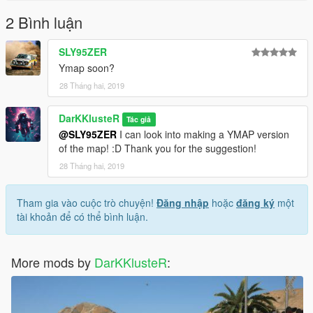
2 Bình luận
SLY95ZER
Ymap soon?
28 Tháng hai, 2019
DarKKlusteR
Tác giả
@SLY95ZER
I can look into making a YMAP version
of the map! :D Thank you for the suggestion!
28 Tháng hai, 2019
Tham gia vào cuộc trò chuyện!
Đăng nhập
hoặc
đăng ký
một
tài khoản để có thể bình luận.
More mods by
DarKKlusteR
: