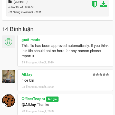
(current)
3.467 tải về
, 500 KB
23 Tháng mười một, 2020
14 Bình luận
gta5-mods
This file has been approved automatically. If you think
this file should not be here for any reason please
report it.
23 Tháng mười một, 2020
AllJay
nice bin
23 Tháng mười một, 2020
OfficerTeapot
Tác giả
@AllJay
Thanks
23 Tháng mười một, 2020