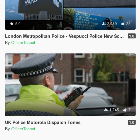
5.0
2.089
25
London Metropolitan Police - Vespucci Police New Scotland Yard
1.0
By
OfficerTeapot
1.745
7
UK Police Motorola Dispatch Tones
1.0
By
OfficerTeapot