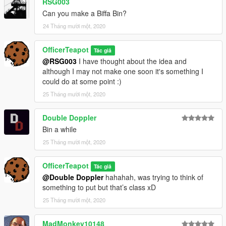
RSG003
Can you make a Biffa Bin?
24 Tháng mười một, 2020
OfficerTeapot
Tác giả
@RSG003
I have thought about the idea and
although I may not make one soon it's something I
could do at some point :)
25 Tháng mười một, 2020
Double Doppler
Bin a while
25 Tháng mười một, 2020
OfficerTeapot
Tác giả
@Double Doppler
hahahah, was trying to think of
something to put but that’s class xD
25 Tháng mười một, 2020
MadMonkey10148