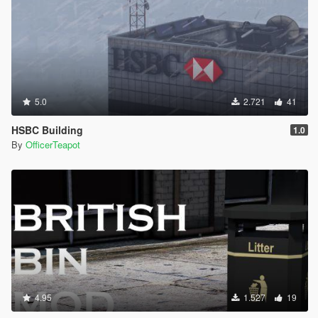
5.0
2.721
41
HSBC Building
1.0
By
OfficerTeapot
4.95
1.527
19