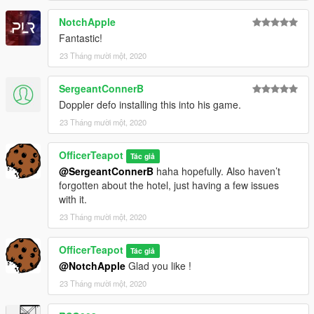
NotchApple
Fantastic!
23 Tháng mười một, 2020
SergeantConnerB
Doppler defo installing this into his game.
23 Tháng mười một, 2020
OfficerTeapot
Tác giả
@SergeantConnerB
haha hopefully. Also haven’t
forgotten about the hotel, just having a few issues
with it.
23 Tháng mười một, 2020
OfficerTeapot
Tác giả
@NotchApple
Glad you like !
23 Tháng mười một, 2020