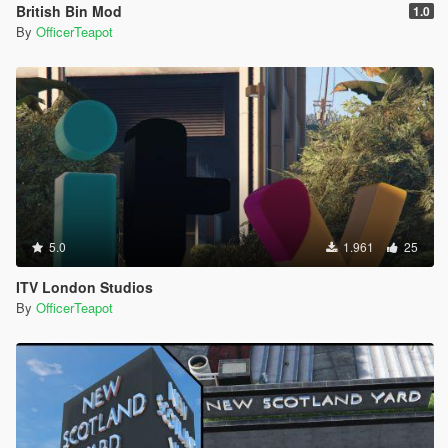
British Bin Mod
1.0
By
OfficerTeapot
5.0
1.961
25
ITV London Studios
By
OfficerTeapot