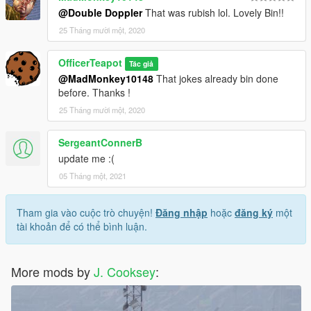
@Double Doppler
That was rubish lol. Lovely Bin!!
25 Tháng mười một, 2020
OfficerTeapot
Tác giả
@MadMonkey10148
That jokes already bin done
before. Thanks !
25 Tháng mười một, 2020
SergeantConnerB
update me :(
05 Tháng một, 2021
Tham gia vào cuộc trò chuyện!
Đăng nhập
hoặc
đăng ký
một
tài khoản để có thể bình luận.
More mods by
J. Cooksey
: