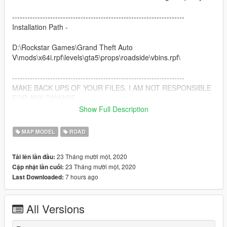
--------------------------------------------------------------------
Installation Path -
D:\Rockstar Games\Grand Theft Auto
V\mods\x64i.rpf\levels\gta5\props\roadside\vbins.rpf\
--------------------------------------------------------------------
MAKE BACK UPS OF YOUR FILES. I AM NOT RESPONSIBLE
FOR ANY DAMAGE
Show Full Description
Enjoy
MAP MODEL
ROAD
23 Tháng mười một, 2020
Tải lên lần đầu:
23 Tháng mười một, 2020
Cập nhật lần cuối:
7 hours ago
Last Downloaded:
All Versions