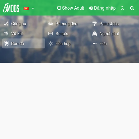
Show Adult
Đăng nhập
Công cụ
Phương tiện
Paint Jobs
Vũ khí
Scripts
Người chơi
Bản đồ
Hỗn hợp
Hơn