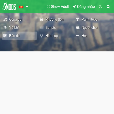
Show Adult
Đăng nhập
Công cụ
Phương tiện
Paint Jobs
Vũ khí
Scripts
Người chơi
Bản đồ
Hỗn hợp
Hơn