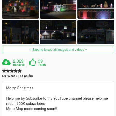
Expand to see all images and videos
2.329
39
Đã tải về
Thích
5.0 / 5 sao (1 bỏ phiếu)
Merry Christmas
Help me by Subscribe to my YouTube channel please help me
reach 100K subscribers
More Map mods coming soon!!