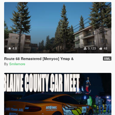
4.8
5.123
48
Route 68 Remastered [Menyoo] Ymap &
XML
By
Smilemore