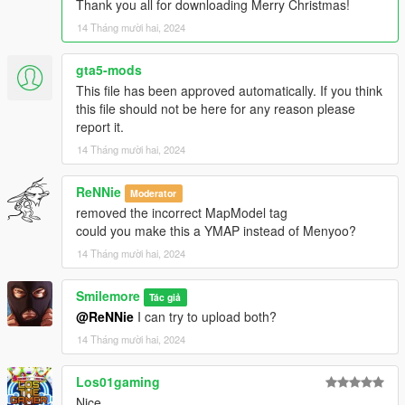
Thank you all for downloading Merry Christmas!
14 Tháng mười hai, 2024
gta5-mods
This file has been approved automatically. If you think
this file should not be here for any reason please
report it.
14 Tháng mười hai, 2024
ReNNie
Moderator
removed the incorrect MapModel tag
could you make this a YMAP instead of Menyoo?
14 Tháng mười hai, 2024
Smilemore
Tác giả
@ReNNie
I can try to upload both?
14 Tháng mười hai, 2024
Los01gaming
Nice