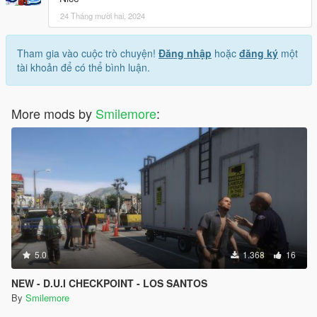
24 Tháng mười hai, 2024
Tham gia vào cuộc trò chuyện!
Đăng nhập
hoặc
đăng ký
một
tài khoản để có thể bình luận.
More mods by
Smilemore
:
5.0
1.368
16
NEW - D.U.I CHECKPOINT - LOS SANTOS
By
Smilemore