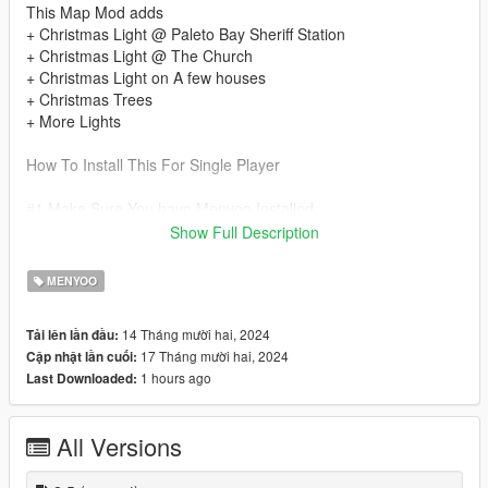
This Map Mod adds
+ Christmas Light @ Paleto Bay Sheriff Station
+ Christmas Light @ The Church
+ Christmas Light on A few houses
+ Christmas Trees
+ More Lights
How To Install This For Single Player
#1 Make Sure You have Menyoo Installed
Show Full Description
#2 Go To GTA 5 Main Directory
MENYOO
#3 Go Into Menyoostuff Folder
14 Tháng mười hai, 2024
Tải lên lần đầu:
#4 Open Spooner Folder
17 Tháng mười hai, 2024
Cập nhật lần cuối:
1 hours ago
Last Downloaded:
#5 Download This Map Mod
#6 Open Zipped Folder from Download
All Versions
#7 Drag and Drop PaletoXMAS.XML File Into The Spooner