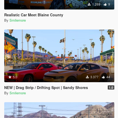
1.269
9
Realistic Car Meet Blaine County
By
Smilemore
5.0
3.377
44
NEW | Drag Strip / Drifting Spot | Sandy Shores
1.0
By
Smilemore