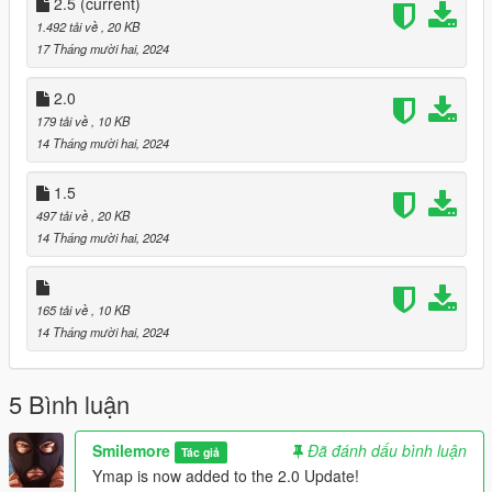
Folder
2.5
(current)
1.492 tải về
, 20 KB
#8 Launch GTA 5
17 Tháng mười hai, 2024
#9 Press F8 While In Game Twice
2.0
179 tải về
, 10 KB
#10 Go To Object Spooner Within The Menyoo Menu
14 Tháng mười hai, 2024
#11 Go To Manage Saved Files
1.5
497 tải về
, 20 KB
#12 Go To Drag.XML File Hit Enter & Load Placements
14 Tháng mười hai, 2024
PLEASE DO NOT CLAIM AS YOUR OWN OR TRY TO SELL
FOR PROFIT THIS IS FOR EVERYONE TO USE AND HAVE
FUN ON SP
165 tải về
, 10 KB
14 Tháng mười hai, 2024
5 Bình luận
Smilemore
Đã đánh dấu bình luận
Tác giả
Ymap is now added to the 2.0 Update!