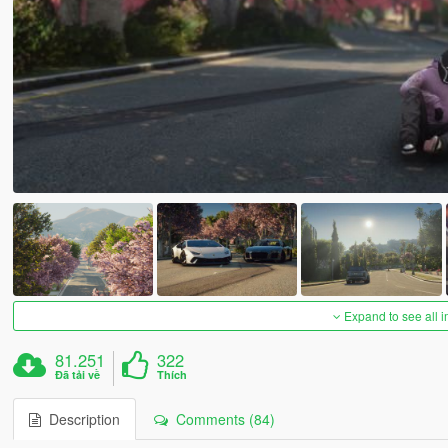
Expand to see all 
81.251
322
Đã tải về
Thích
Description
Comments (84)