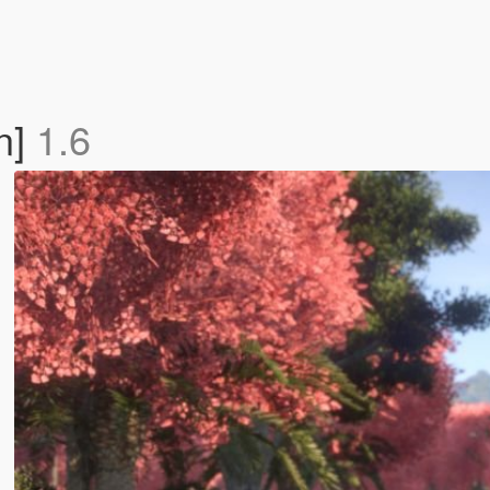
n]
1.6