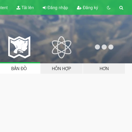
tent
Tải lên
Đăng nhập
Đăng ký
BẢN ĐỒ
HỖN HỢP
HƠN