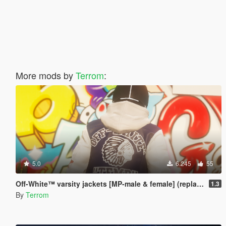
More mods by
Terrom
:
5.0
6.245
55
Off-White™ varsity jackets [MP-male & female] (replace) {9 total}
1.3
By
Terrom