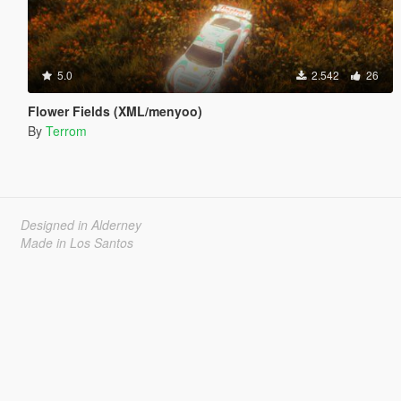
5.0
2.542
26
Flower Fields (XML/menyoo)
By
Terrom
Designed in Alderney
Made in Los Santos