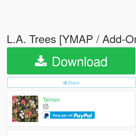
L.A. Trees [YMAP / Add-O
Download
Share
Terrom
Đóng góp với