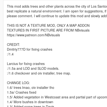
This mod adds trees and other plants across the city of Los Sant
best replicate a natural environment. I am open for suggestions, i
please comment. I will continue to update this mod and slowly ad
THIS IS NOT A TEXTURE MOD, ONLY A MAP ADDON
TEXTURES IN FIRST PICTURE ARE FROM NBvisuals
https://www.patreon.com/NBvisuals
CREDIT:
Dmitriy777D for fixing crashes
:/1.4
Larcius for fixing crashes
:/1.5a and LOD and SLOD models.
:/1.6 checkover and oiv installer, tree map.
CHANGE LOG:
1.6/ trees lmao, oiv installer tho
1.5a/ Crashes fixed
1.5/ Added vegetation in Westcoast area and partial part of upcomin
1.4/ More bushes in downtown
1.3/ Added some trees in Davis