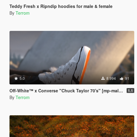
Teddy Fresh x Ripndip hoodies for male & female
By
Terrom
5.0
8.994
91
Off-White™ x Converse "Chuck Taylor 70's" [mp-male & female] (replace)
1.1
By
Terrom