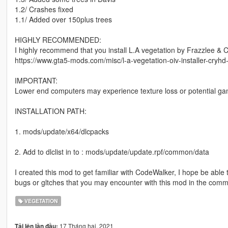
1.2/ Crashes fixed
1.1/ Added over 150plus trees
HIGHLY RECOMMENDED:
I highly recommend that you install L.A vegetation by Frazzlee & 
https://www.gta5-mods.com/misc/l-a-vegetation-oiv-installer-cryhd
IMPORTANT:
Lower end computers may experience texture loss or potential ga
INSTALLATION PATH:
1. mods/update/x64/dlcpacks
2. Add to dlclist in to : mods/update/update.rpf/common/data
I created this mod to get familiar with CodeWalker, I hope be abl
bugs or gltches that you may encounter with this mod in the comm
VEGETATION
17 Tháng hai, 2021
Tải lên lần đầu: