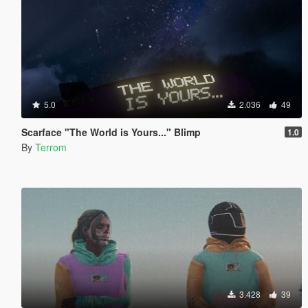
5.0
2.036
49
Scarface "The World is Yours..." Blimp
1.0
By
Terrom
3.428
39