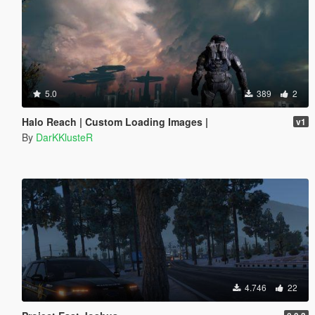
5.0
389
2
Halo Reach | Custom Loading Images |
v1
By
DarKKlusteR
4.746
22