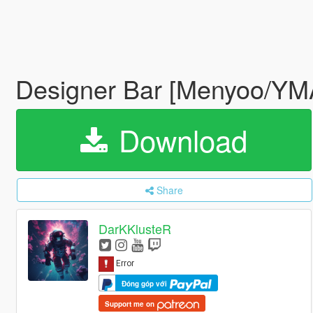
Designer Bar [Menyoo/Y
Download
Share
DarKKlusteR
Đóng góp với
Support me on