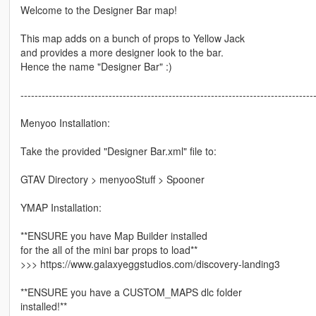
Welcome to the Designer Bar map!
This map adds on a bunch of props to Yellow Jack
and provides a more designer look to the bar.
Hence the name "Designer Bar" :)
-----------------------------------------------------------------------------------
Menyoo Installation:
Take the provided "Designer Bar.xml" file to:
GTAV Directory > menyooStuff > Spooner
YMAP Installation:
**ENSURE you have Map Builder installed
for the all of the mini bar props to load**
>>> https://www.galaxyeggstudios.com/discovery-landing3
**ENSURE you have a CUSTOM_MAPS dlc folder
installed!**