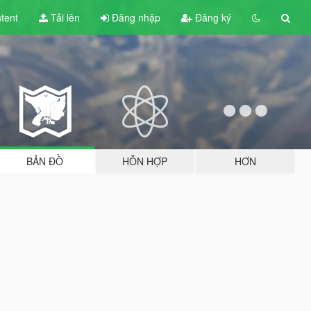
tent
Tải lên
Đăng nhập
Đăng ký
BẢN ĐỒ
HỖN HỢP
HƠN