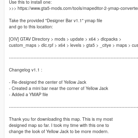
Use this to install one:
>>> https://www.gta5-mods.com/tools/mapeditor-2-ymap-converte
Take the provided "Designer Bar v1.1" ymap file
and go to this location:
[OIV] GTAV Directory > mods > update > x64 > dlcpacks >
custom_maps > dlc.rpf > x64 > levels > gta5 > _citye > maps > c
-----------------------------------------------------------------------------------
Changelog v1.1 :
- Re-designed the center of Yellow Jack
- Created a mini bar near the corner of Yellow Jack
- Added a YMAP file
-----------------------------------------------------------------------------------
Thank you for downloading this map. This is my most
designed map so far. I took my time with this one to
change the look of Yellow Jack to be more modern.