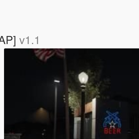
MAP]
v1.1