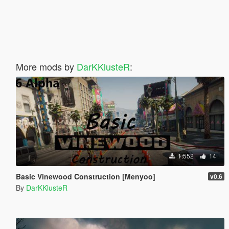
More mods by
DarKKlusteR
:
1.552
14
Basic Vinewood Construction [Menyoo]
v0.6
By
DarKKlusteR