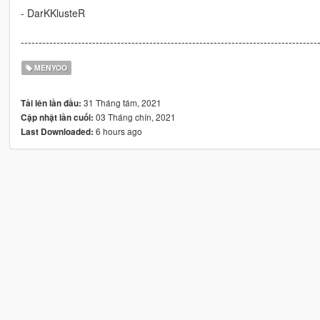
- DarKKlusteR
-----------------------------------------------------------------------------------
MENYOO
31 Tháng tám, 2021
Tải lên lần đầu:
03 Tháng chín, 2021
Cập nhật lần cuối:
6 hours ago
Last Downloaded: