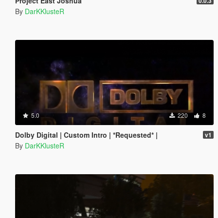
Project East Joshua
0.0.3
By
DarKKlusteR
5.0
220
8
Dolby Digital | Custom Intro | *Requested* |
v1
By
DarKKlusteR