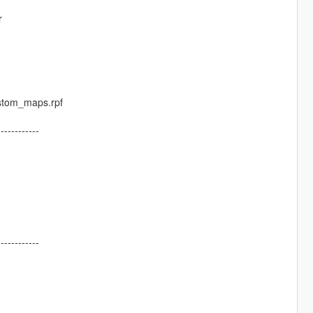
r
ustom_maps.rpf
------------
------------