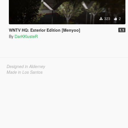
323
2
WNTV HQ: Exterior Edition [Menyoo]
1.1
By
DarKKlusteR
Designed in Alderney
Made in Los Santos