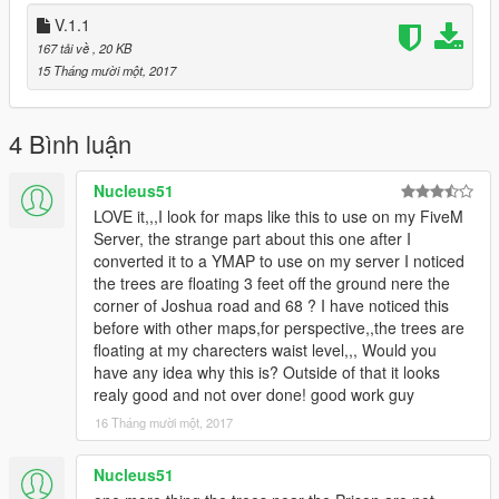
V.1.1
167 tải về
, 20 KB
15 Tháng mười một, 2017
4 Bình luận
Nucleus51
LOVE it,,,I look for maps like this to use on my FiveM
Server, the strange part about this one after I
converted it to a YMAP to use on my server I noticed
the trees are floating 3 feet off the ground nere the
corner of Joshua road and 68 ? I have noticed this
before with other maps,for perspective,,the trees are
floating at my charecters waist level,,, Would you
have any idea why this is? Outside of that it looks
realy good and not over done! good work guy
16 Tháng mười một, 2017
Nucleus51