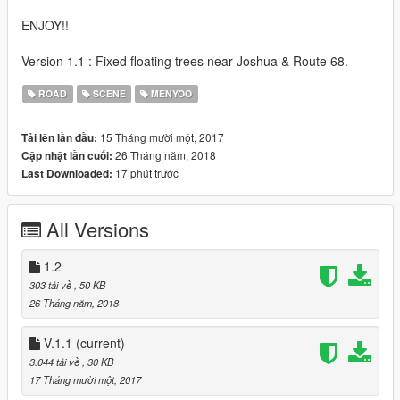
ENJOY!!
Version 1.1 : Fixed floating trees near Joshua & Route 68.
ROAD
SCENE
MENYOO
15 Tháng mười một, 2017
Tải lên lần đầu:
26 Tháng năm, 2018
Cập nhật lần cuối:
17 phút trước
Last Downloaded:
All Versions
1.2
303 tải về
, 50 KB
26 Tháng năm, 2018
V.1.1
(current)
3.044 tải về
, 30 KB
17 Tháng mười một, 2017