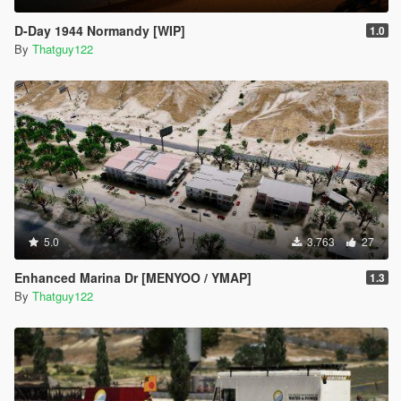
D-Day 1944 Normandy [WIP]
1.0
By
Thatguy122
5.0
3.763
27
Enhanced Marina Dr [MENYOO / YMAP]
1.3
By
Thatguy122