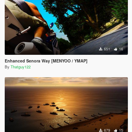
651
16
Enhanced Senora Way [MENYOO / YMAP]
By
Thatguy122
679
15