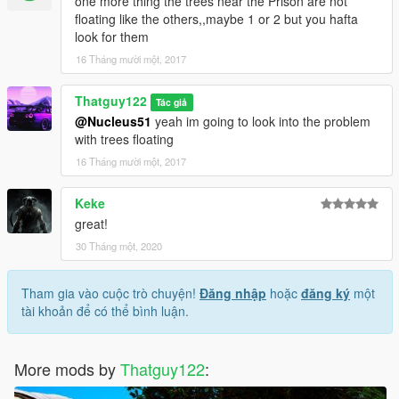
one more thing the trees near the Prison are not
floating like the others,,maybe 1 or 2 but you hafta
look for them
16 Tháng mười một, 2017
Thatguy122
Tác giả
@Nucleus51
yeah im going to look into the problem
with trees floating
16 Tháng mười một, 2017
Keke
great!
30 Tháng một, 2020
Tham gia vào cuộc trò chuyện!
Đăng nhập
hoặc
đăng ký
một
tài khoản để có thể bình luận.
More mods by
Thatguy122
: