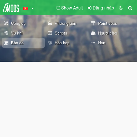
Show Adult
Đăng nhập
Công cụ
Phương tiện
Paint Jobs
Vũ khí
Scripts
Người chơi
Bản đồ
Hỗn hợp
Hơn