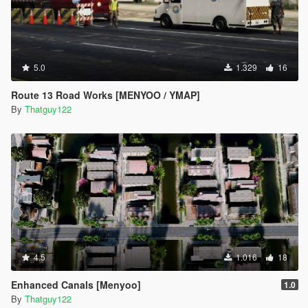
5.0
1.329
16
Route 13 Road Works [MENYOO / YMAP]
By
Thatguy122
4.5
1.016
18
Enhanced Canals [Menyoo]
1.0
By
Thatguy122