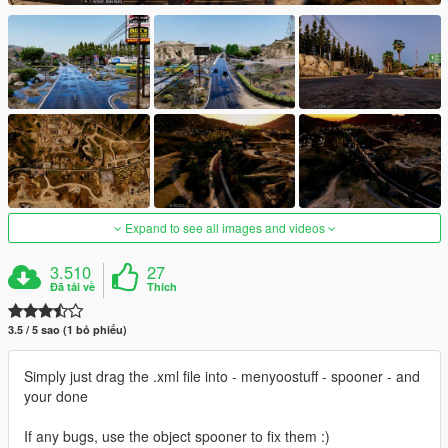
Expand to see all images and videos
3.510
27
Đã tải về
Thích
3.5 / 5 sao (1 bỏ phiếu)
Simply just drag the .xml file into - menyoostuff - spooner - and
your done
If any bugs, use the object spooner to fix them :)