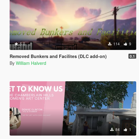
5.0
114
9
Removed Bunkers and Facilites (DLC add-on)
0.1
By
William Halverd
84
1