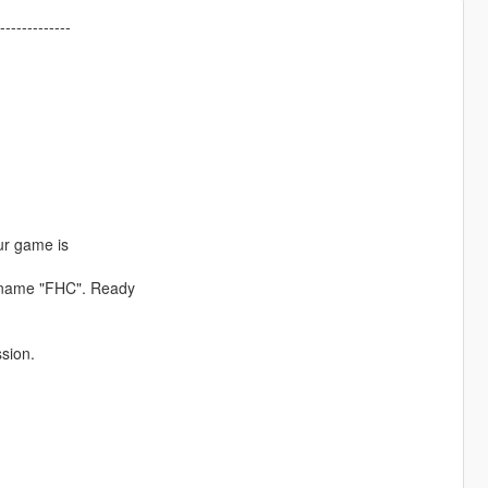
-------------
our game is
he name "FHC". Ready
ssion.