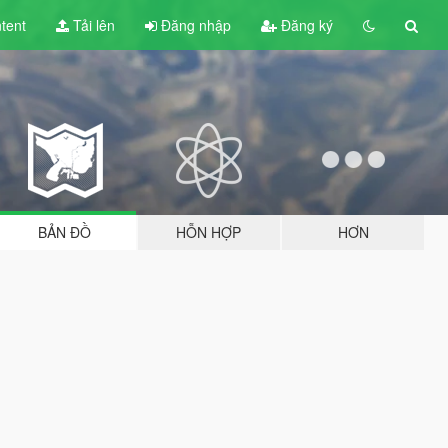
tent
Tải lên
Đăng nhập
Đăng ký
BẢN ĐỒ
HỖN HỢP
HƠN