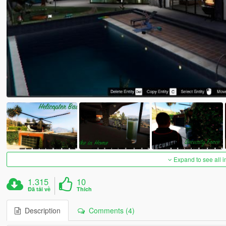
Expand to see all 
1.315
10
Đã tải về
Thích
Description
Comments (4)