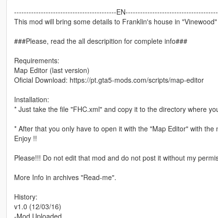
------------------------------------------EN--------------------------------------
This mod will bring some details to Franklin's house in "Vinewood"
###Please, read the all descripition for complete info###
Requirements:
Map Editor (last version)
Oficial Download: https://pt.gta5-mods.com/scripts/map-editor
Installation:
* Just take the file "FHC.xml" and copy it to the directory where y
* After that you only have to open it with the "Map Editor" with t
Enjoy !!
Please!!! Do not edit that mod and do not post it without my permi
More Info in archives "Read-me".
History:
v1.0 (12/03/16)
-Mod Uploaded