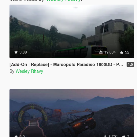
3.88
19.634
52
[Add-On | Replace] - Marcopolo Paradiso 1800DD - Pássaro Verde (Greenbird) Leito+Executivo
1.5
By
Wesley Rhavy
5.0
3.701
7