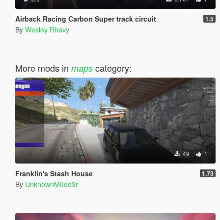
Airback Racing Carbon Super track circuit
1.5
By
Wesley Rhavy
More mods in
category:
maps
49
1
Franklin's Stash House
1.73
By
UnknownM0dd3r