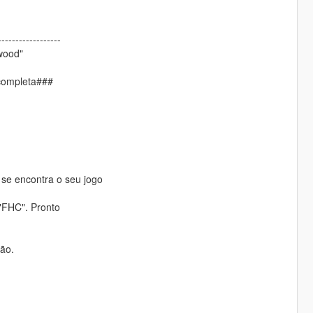
-----------------
wood"
 completa###
 se encontra o seu jogo
"FHC". Pronto
ão.