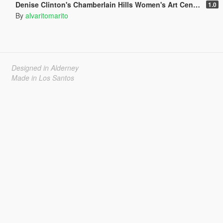
Denise Clinton's Chamberlain Hills Women's Art Center
1.0
By
alvaritomarito
Designed in Alderney
Made in Los Santos