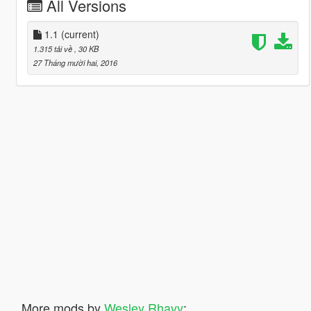
All Versions
1.1
(current)
1.315 tải về
, 30 KB
27 Tháng mười hai, 2016
More mods by
Wesley Rhavy
: