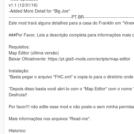
v1.1 (12/31/16)
-Added More Detail for "Big Joe"
------------------------------------------PT-BR----------------------------------
Este mod trará alguns detalhes para a casa do Franklin em "Vine
###Por Favor, Leia a descrição completa para informações mais
Requisitos:
Map Editor (última versão)
Baixar Oficialmente: https://pt.gta5-mods.com/scripts/map-editor
Instalação:
*Basta pegar o arquivo "FHC.xml" e copia-lo para o diretório onde
*Depois disso basta você abri-lo com o "Map Editor" com o nome 
Desfruta!!
Por favor!!! não edite esse mod e não poste-o sem minha permiss
Mais informações nos arquivos "Read-me".
Historico: