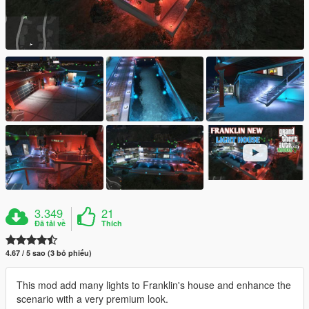
3.349
21
Đã tải về
Thích
4.67 / 5 sao (3 bỏ phiếu)
This mod add many lights to Franklin's house and enhance the
scenario with a very premium look.