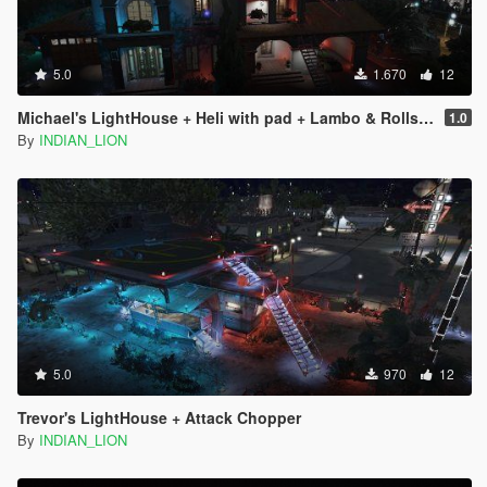
5.0
1.670
12
Michael's LightHouse + Heli with pad + Lambo & Rolls Royce
1.0
By
INDIAN_LION
5.0
970
12
Trevor's LightHouse + Attack Chopper
By
INDIAN_LION