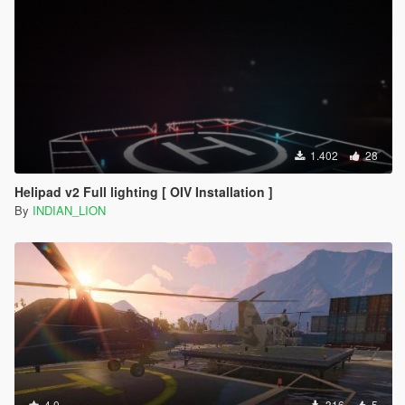
1.402
28
Helipad v2 Full lighting [ OIV Installation ]
By
INDIAN_LION
4.0
316
5