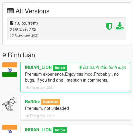
. Unknown
All Versions
INSTALLATION :
1.0
(current)
Put the file FranLightHouse file in
3.349 tải về
, 7 KB
16 Tháng tám, 2021
GtaV -> menyooStuff -> Spooner
After installation,
9 Bình luận
. Launch Gta V
INDIAN_LION
Đã đánh dấu bình luận
Tác giả
. Press F8 twice ( Menyoo trainer will open )
Premium experience.Enjoy this mod.Probably , no
. Go to ObjectSpooner
bugs. If you find one , mention in comments.
. Then Manage Saved Files
16 Tháng tám, 2021
. Click on FranLightHouse
. Then enter Launch Placements
ReNNie
Moderator
Credit :
Premium, not unleaded
16 Tháng tám, 2021
. Gta V
. Menyoo
INDIAN_LION
. Author
Tác giả