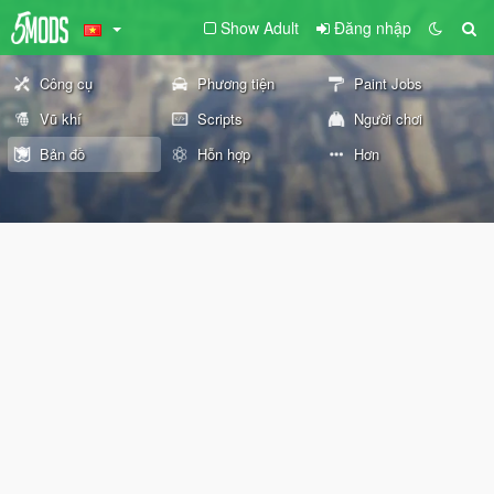
Show Adult
Đăng nhập
Công cụ
Phương tiện
Paint Jobs
Vũ khí
Scripts
Người chơi
Bản đồ
Hỗn hợp
Hơn