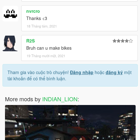
nvrcro
Thanks <3
18 Tháng tám, 2021
R2S
Bruh can u make bikes
19 Tháng mười một, 2021
Tham gia vào cuộc trò chuyện!
Đăng nhập
hoặc
đăng ký
một
tài khoản để có thể bình luận.
More mods by
INDIAN_LION
: