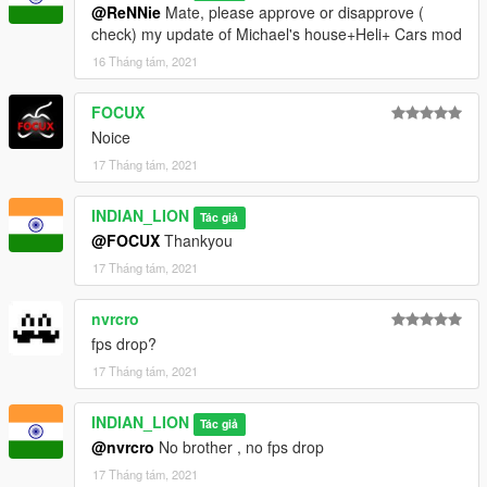
@ReNNie
Mate, please approve or disapprove (
Do not republish it
check) my update of Michael's house+Heli+ Cars mod
16 Tháng tám, 2021
Can be used in videos
FOCUX
Inform me about bugs in comment section
Noice
Single colour lights version may be uploaded later(This is
multicolour)
17 Tháng tám, 2021
INDIAN_LION
Tác giả
@FOCUX
Thankyou
17 Tháng tám, 2021
nvrcro
fps drop?
17 Tháng tám, 2021
INDIAN_LION
Tác giả
@nvrcro
No brother , no fps drop
17 Tháng tám, 2021