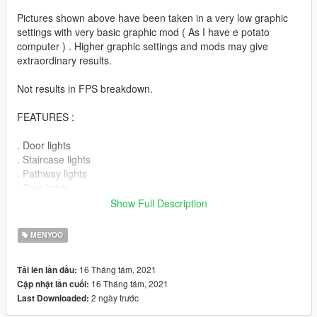
Pictures shown above have been taken in a very low graphic
settings with very basic graphic mod ( As I have e potato
computer ) . Higher graphic settings and mods may give
extraordinary results.
Not results in FPS breakdown.
FEATURES :
. Door lights
. Staircase lights
. Pathway lights
. Tree lights
. Garden lights
Show Full Description
. Pool lights
. Balcony lights
MENYOO
. Roof lights
. Wall lights
16 Tháng tám, 2021
Tải lên lần đầu:
. Multicolour lights
16 Tháng tám, 2021
Cập nhật lần cuối:
2 ngày trước
Last Downloaded:
BUGS :