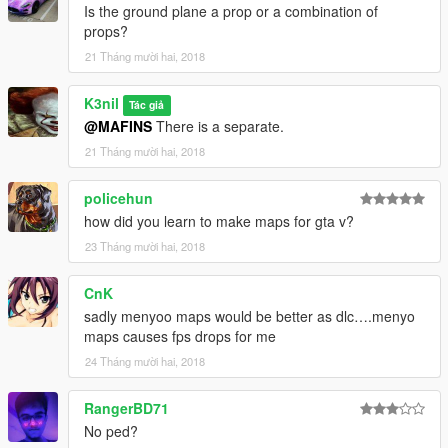
Is the ground plane a prop or a combination of
props?
21 Tháng mười hai, 2018
K3nil
Tác giả
@MAFINS
There is a separate.
21 Tháng mười hai, 2018
policehun
how did you learn to make maps for gta v?
23 Tháng mười hai, 2018
CnK
sadly menyoo maps would be better as dlc….menyo
maps causes fps drops for me
24 Tháng mười hai, 2018
RangerBD71
No ped?