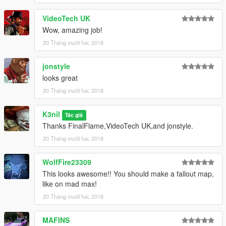
VideoTech UK
Wow, amazing job!
20 Tháng mười hai, 2018
jonstyle
looks great
20 Tháng mười hai, 2018
K3nil
Tác giả
Thanks FinalFlame,VideoTech UK,and jonstyle.
20 Tháng mười hai, 2018
WolfFire23309
This looks awesome!! You should make a fallout map,
like on mad max!
20 Tháng mười hai, 2018
MAFINS