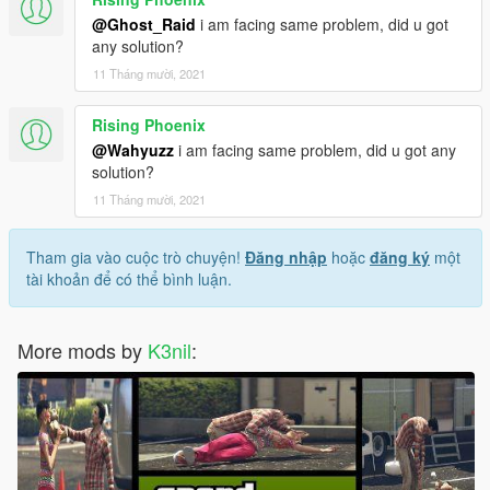
@Ghost_Raid
i am facing same problem, did u got
any solution?
11 Tháng mười, 2021
Rising Phoenix
@Wahyuzz
i am facing same problem, did u got any
solution?
11 Tháng mười, 2021
Tham gia vào cuộc trò chuyện!
Đăng nhập
hoặc
đăng ký
một
tài khoản để có thể bình luận.
More mods by
K3nil
: