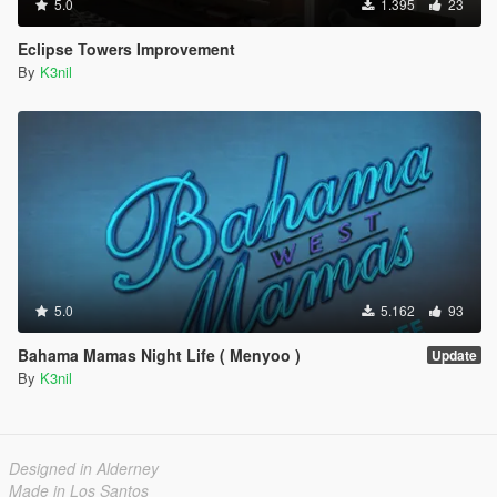
5.0
1.395
23
Eclipse Towers Improvement
By
K3nil
5.0
5.162
93
Bahama Mamas Night Life ( Menyoo )
Update
By
K3nil
Designed in Alderney
Made in Los Santos