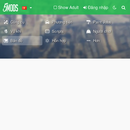
Show Adult
Đăng nhập
Công cụ
Phương tiện
Paint Jobs
Vũ khí
Scripts
Người chơi
Bản đồ
Hỗn hợp
Hơn