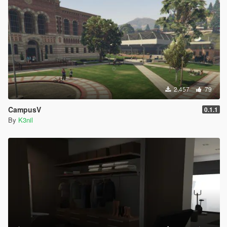
2.457
79
CampusV
0.1.1
By
K3nil