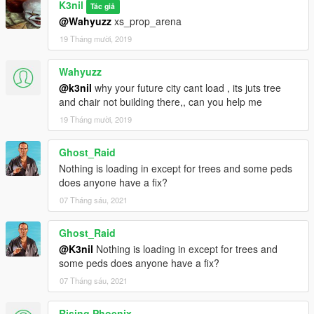
K3nil
Tác giả
@Wahyuzz
xs_prop_arena
19 Tháng mười, 2019
Wahyuzz
@k3nil
why your future city cant load , its juts tree
and chair not building there,, can you help me
19 Tháng mười, 2019
Ghost_Raid
Nothing is loading in except for trees and some peds
does anyone have a fix?
07 Tháng sáu, 2021
Ghost_Raid
@K3nil
Nothing is loading in except for trees and
some peds does anyone have a fix?
07 Tháng sáu, 2021
Rising Phoenix