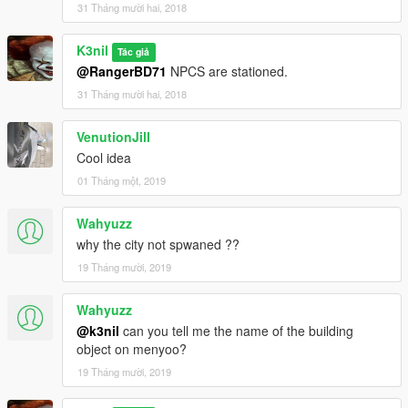
31 Tháng mười hai, 2018
K3nil
Tác giả
@RangerBD71
NPCS are stationed.
31 Tháng mười hai, 2018
VenutionJill
Cool idea
01 Tháng một, 2019
Wahyuzz
why the city not spwaned ??
19 Tháng mười, 2019
Wahyuzz
@k3nil
can you tell me the name of the building
object on menyoo?
19 Tháng mười, 2019