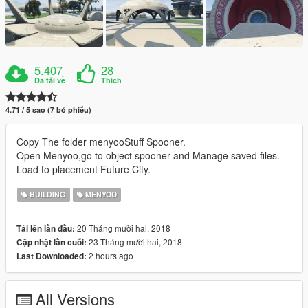
5.407
28
Đã tải về
Thích
4.71 / 5 sao (7 bỏ phiếu)
Copy The folder menyooStuff Spooner.
Open Menyoo,go to object spooner and Manage saved files.
Load to placement Future City.
BUILDING
MENYOO
20 Tháng mười hai, 2018
Tải lên lần đầu:
23 Tháng mười hai, 2018
Cập nhật lần cuối:
2 hours ago
Last Downloaded:
All Versions