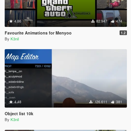
4.86
82.947
474
Favourite Animations for Menyoo
1.2
By
K3nil
4.48
126.611
381
Object list 10k
By
K3nil