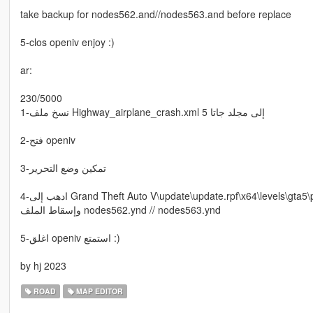
take backup for nodes562.and//nodes563.and before replace
5-clos openiv enjoy :)
ar:
230/5000
1-نسخ ملف Highway_airplane_crash.xml إلى مجلد جاتا 5
2-فتح openiv
3-تمكين وضع التحرير
4-ادهب إلى Grand Theft Auto V\update\update.rpf\x64\levels\gta5
وإسقاط الملف nodes562.ynd // nodes563.ynd
5-اغلق openiv استمتع :)
by hj 2023
ROAD
MAP EDITOR