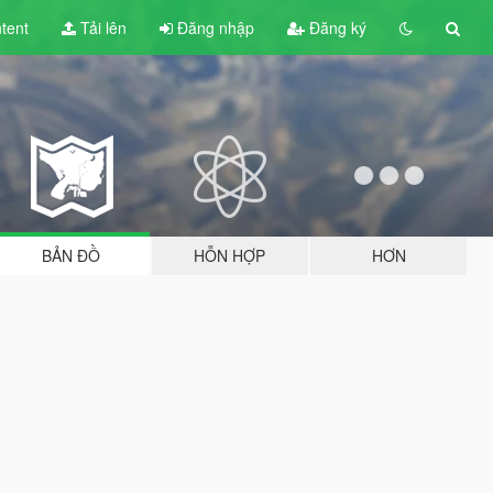
tent
Tải lên
Đăng nhập
Đăng ký
BẢN ĐỒ
HỖN HỢP
HƠN