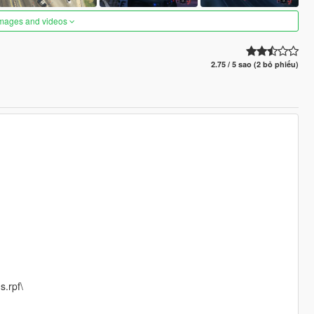
images and videos
2.75 / 5 sao (2 bỏ phiếu)
s.rpf\