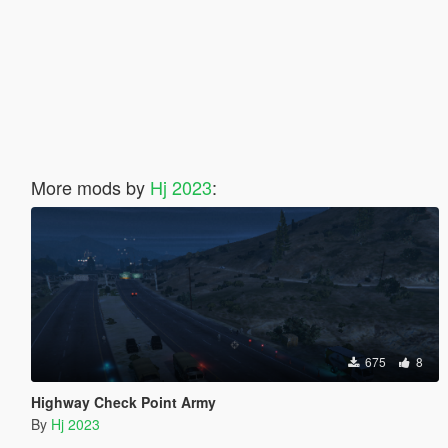
More mods by
Hj 2023
:
675
8
Highway Check Point Army
By
Hj 2023