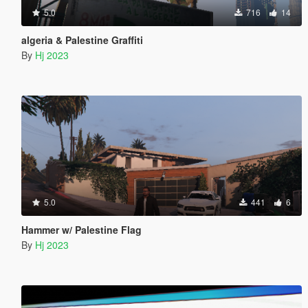
5.0
716
14
algeria & Palestine Graffiti
By
Hj 2023
5.0
441
6
Hammer w/ Palestine Flag
By
Hj 2023