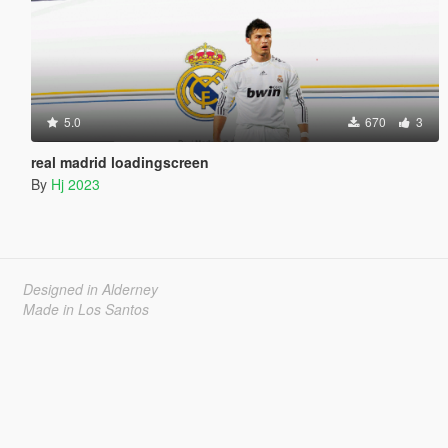
5.0
670
3
real madrid loadingscreen
By
Hj 2023
Designed in Alderney
Made in Los Santos