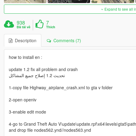
Expand to see all 
938
7
Đã tải về
Thích
Description
Comments (7)
how to install en :
update 1.2 fix all problem and crash
تحديث 1.2 إصلاح جميع المشاكل
1-copy file Highway_airplane_crash.xml to gta v folder
2-open openiv
3-enable edit mode
4-go to Grand Theft Auto V\update\update.rpf\x64\levels\gta5\path
and drop file nodes562.ynd//nodes563.ynd