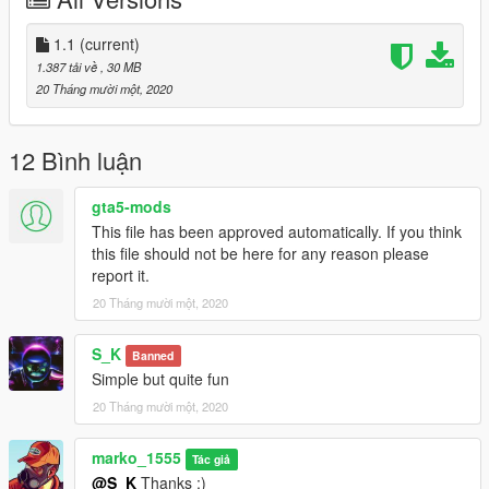
1.1
(current)
1.387 tải về
, 30 MB
20 Tháng mười một, 2020
12 Bình luận
gta5-mods
This file has been approved automatically. If you think
this file should not be here for any reason please
report it.
20 Tháng mười một, 2020
S_K
Banned
Simple but quite fun
20 Tháng mười một, 2020
marko_1555
Tác giả
@S_K
Thanks :)