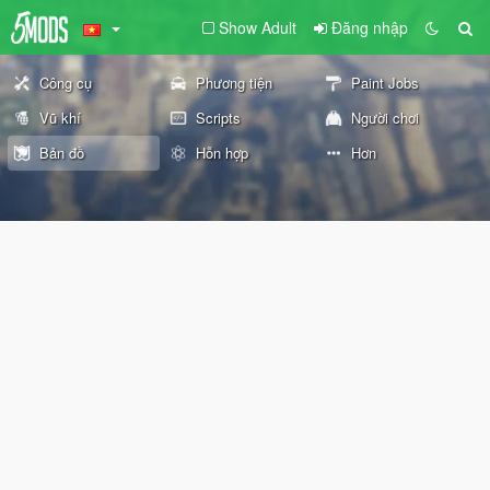
Show Adult
Đăng nhập
Công cụ
Phương tiện
Paint Jobs
Vũ khí
Scripts
Người chơi
Bản đồ
Hỗn hợp
Hơn