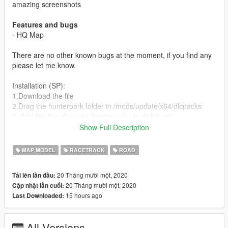
amazing screenshots
Features and bugs
- HQ Map
There are no other known bugs at the moment, if you find any
please let me know.
Installation (SP):
1.Download the file
2.Drag the hunterpark folder in /mods/update/x64/dlcpacks
3. Add the line dlcpacks:\hunterpark \ in dlclist.xml
(mods/update/update.rpf/common/data)
Show Full Description
Installation (FiveM):
MAP MODEL
RACETRACK
ROAD
1.Download the file
2.Drag the hunterpark folder in to resources
20 Tháng mười một, 2020
Tải lên lần đầu:
3. Add the line start hunterpark in server.cfg
20 Tháng mười một, 2020
Cập nhật lần cuối:
15 hours ago
Last Downloaded:
Original Model: Assetto Corsa
All Versions