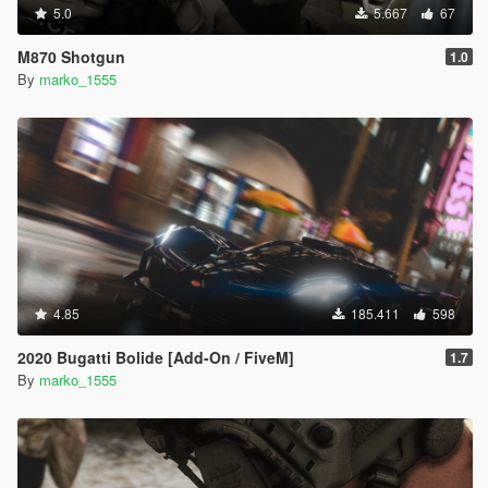
5.0
5.667
67
M870 Shotgun
1.0
By
marko_1555
4.85
185.411
598
2020 Bugatti Bolide [Add-On / FiveM]
1.7
By
marko_1555