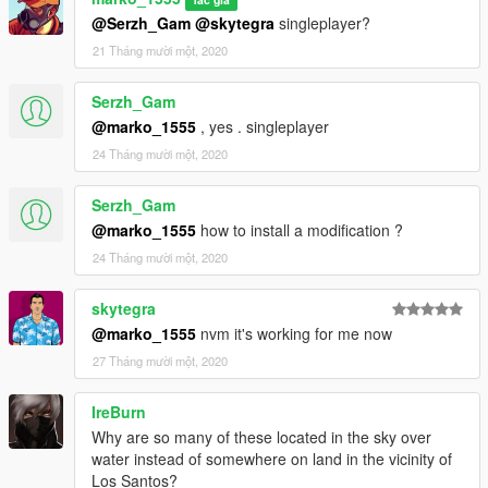
@Serzh_Gam
@skytegra
singleplayer?
21 Tháng mười một, 2020
Serzh_Gam
@marko_1555
, yes . singleplayer
24 Tháng mười một, 2020
Serzh_Gam
@marko_1555
how to install a modification ?
24 Tháng mười một, 2020
skytegra
@marko_1555
nvm it's working for me now
27 Tháng mười một, 2020
IreBurn
Why are so many of these located in the sky over
water instead of somewhere on land in the vicinity of
Los Santos?