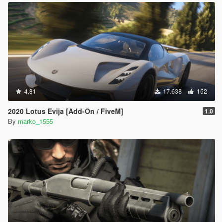
4.81
17.638
152
2020 Lotus Evija [Add-On / FiveM]
1.0
By
marko_1555