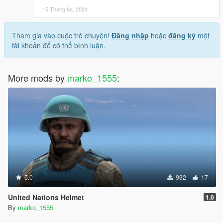
15 Tháng ba, 2021
Tham gia vào cuộc trò chuyện!
Đăng nhập
hoặc
đăng ký
một
tài khoản để có thể bình luận.
More mods by
marko_1555
:
5.0
932
17
United Nations Helmet
1.0
By
marko_1555