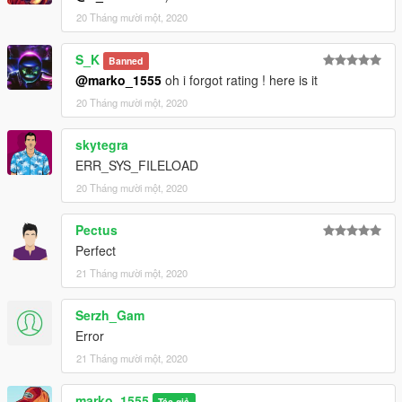
20 Tháng mười một, 2020
S_K
Banned
@marko_1555
oh i forgot rating ! here is it
20 Tháng mười một, 2020
skytegra
ERR_SYS_FILELOAD
20 Tháng mười một, 2020
Pectus
Perfect
21 Tháng mười một, 2020
Serzh_Gam
Error
21 Tháng mười một, 2020
marko_1555
Tác giả