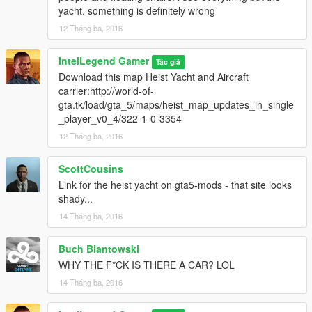
yacht. something is definitely wrong
12 Tháng ba, 2016
IntelLegend Gamer
Tác giả
Download this map Heist Yacht and Aircraft
carrier:http://world-of-
gta.tk/load/gta_5/maps/heist_map_updates_in_single
_player_v0_4/322-1-0-3354
12 Tháng ba, 2016
ScottCousins
Link for the heist yacht on gta5-mods - that site looks
shady...
14 Tháng ba, 2016
Buch Blantowski
WHY THE F*CK IS THERE A CAR? LOL
14 Tháng ba, 2016