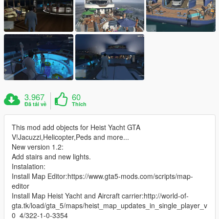
3.967
60
Đã tải về
Thích
This mod add objects for Heist Yacht GTA
V!Jacuzzi,Helicopter,Peds and more...
New version 1.2:
Add stairs and new lights.
Instalation:
Install Map Editor:https://www.gta5-mods.com/scripts/map-
editor
Install Map Heist Yacht and Aircraft carrier:http://world-of-
gta.tk/load/gta_5/maps/heist_map_updates_in_single_player_v
0_4/322-1-0-3354