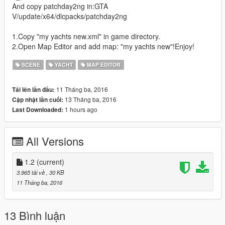
And copy patchday2ng in:GTA
V/update/x64/dlcpacks/patchday2ng
1.Copy "my yachts new.xml" in game directory.
2.Open Map Editor and add map: "my yachts new"!Enjoy!
SCENE
YACHT
MAP EDITOR
11 Tháng ba, 2016
Tải lên lần đầu:
13 Tháng ba, 2016
Cập nhật lần cuối:
1 hours ago
Last Downloaded:
All Versions
1.2
(current)
3.965 tải về
, 30 KB
11 Tháng ba, 2016
13 Bình luận