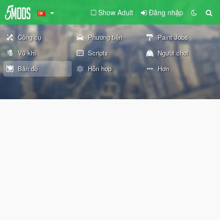
Show Adult
Đăng nhập
Công cụ
Phương tiện
Paint Jobs
Vũ khí
Scripts
Người chơi
Bản đồ
Hỗn hợp
Hơn