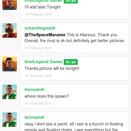
Tác giả
I'll add later.Tonight
12 Tháng ba, 2016
rohanthegreat8
@TheSpaceManatee
This is hilarious. Thank you.
Overall, the mod is ok but definitely get better pictures
12 Tháng ba, 2016
IntelLegend Gamer
Tác giả
Thanks,picture will be tonight!
12 Tháng ba, 2016
leonsandi
where does this spawn?
12 Tháng ba, 2016
leonsandi
okay i dont see a yacht. all i see is a bunch of floating
people and floating chairs. i see everything but the