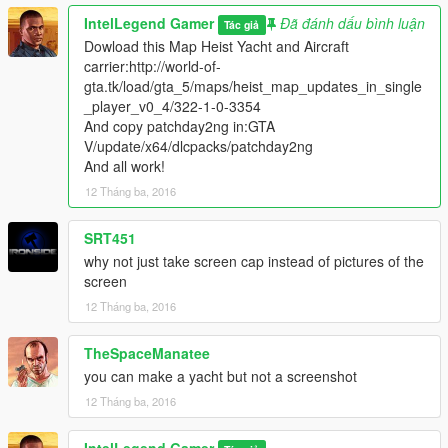
IntelLegend Gamer
Đã đánh dấu bình luận
Tác giả
Dowload this Map Heist Yacht and Aircraft
carrier:http://world-of-
gta.tk/load/gta_5/maps/heist_map_updates_in_single
_player_v0_4/322-1-0-3354
And copy patchday2ng in:GTA
V/update/x64/dlcpacks/patchday2ng
And all work!
12 Tháng ba, 2016
SRT451
why not just take screen cap instead of pictures of the
screen
12 Tháng ba, 2016
TheSpaceManatee
you can make a yacht but not a screenshot
12 Tháng ba, 2016
IntelLegend Gamer