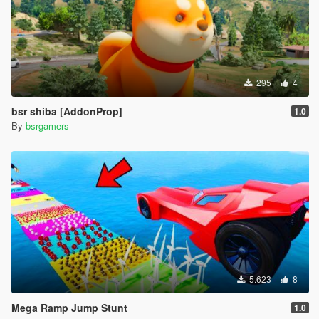
295
4
bsr shiba [AddonProp]
1.0
By
bsrgamers
5.623
8
Mega Ramp Jump Stunt
1.0