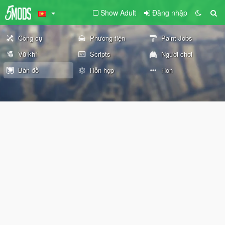
Show Adult
Đăng nhập
Công cụ
Phương tiện
Paint Jobs
Vũ khí
Scripts
Người chơi
Bản đồ
Hỗn hợp
Hơn