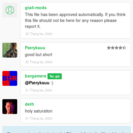
gta5-mods
This file has been approved automatically. If you think
this file should not be here for any reason please
report it.
30 Tháng ba, 2024
Patryksuu
good but short
30 Tháng ba, 2024
bsrgamers
Tác giả
@Patryksuu
:)
31 Tháng ba, 2024
deth
holy saturation
31 Tháng ba, 2024