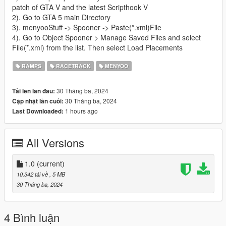
patch of GTA V and the latest Scripthook V
2). Go to GTA 5 main Directory
3). menyooStuff -> Spooner -> Paste(*.xml)File
4). Go to Object Spooner > Manage Saved Files and select
File(*.xml) from the list. Then select Load Placements
RAMPS
RACETRACK
MENYOO
30 Tháng ba, 2024
Tải lên lần đầu:
30 Tháng ba, 2024
Cập nhật lần cuối:
1 hours ago
Last Downloaded:
All Versions
1.0
(current)
10.342 tải về
, 5 MB
30 Tháng ba, 2024
4 Bình luận