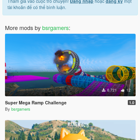
Tham gia vào cuộc trò chuyện!
Đăng nhập
hoặc
đăng ký
một
tài khoản để có thể bình luận.
More mods by
bsrgamers
:
6.721
12
Super Mega Ramp Challenge
1.0
By
bsrgamers