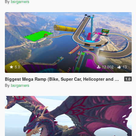
By
bsrgamers
5.0
12.002
13
Biggest Mega Ramp (Bike, Super Car, Helicopter and Boat)
1.0
By
bsrgamers