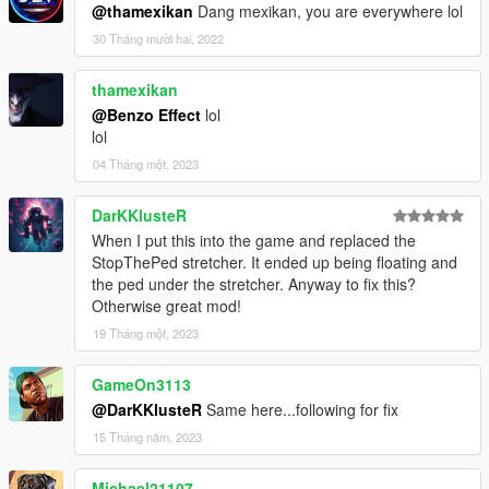
@thamexikan
Dang mexikan, you are everywhere lol
30 Tháng mười hai, 2022
thamexikan
@Benzo Effect
lol
lol
04 Tháng một, 2023
DarKKlusteR
When I put this into the game and replaced the
StopThePed stretcher. It ended up being floating and
the ped under the stretcher. Anyway to fix this?
Otherwise great mod!
19 Tháng một, 2023
GameOn3113
@DarKKlusteR
Same here...following for fix
15 Tháng năm, 2023
Michael21107