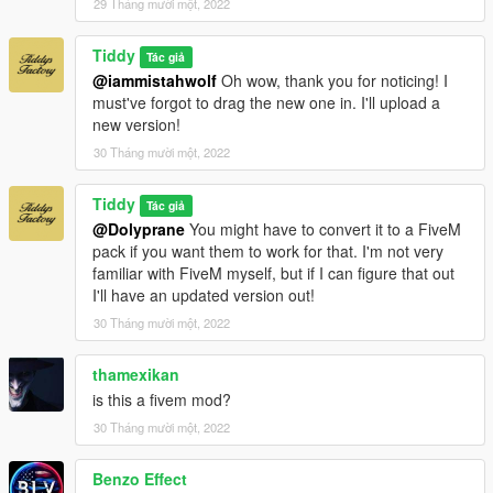
29 Tháng mười một, 2022
Tiddy
Tác giả
@iammistahwolf
Oh wow, thank you for noticing! I
must've forgot to drag the new one in. I'll upload a
new version!
30 Tháng mười một, 2022
Tiddy
Tác giả
@Dolyprane
You might have to convert it to a FiveM
pack if you want them to work for that. I'm not very
familiar with FiveM myself, but if I can figure that out
I'll have an updated version out!
30 Tháng mười một, 2022
thamexikan
is this a fivem mod?
30 Tháng mười một, 2022
Benzo Effect