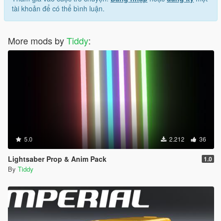
tài khoản để có thể bình luận.
More mods by
Tiddy
:
5.0
2.212
36
Lightsaber Prop & Anim Pack
1.0
By
Tiddy