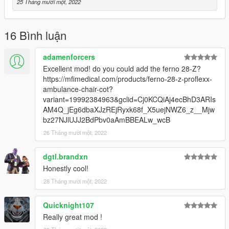
25 Tháng mười một, 2022
Changelog
Version 1.1
16 Bình luận
- Updated instructions.
adamenforcers
Excellent mod! do you could add the ferno 28-Z?
https://mfimedical.com/products/ferno-28-z-proflexx-
ambulance-chair-cot?
variant=19992384963&gclid=Cj0KCQiAj4ecBhD3ARIs
AM4Q_jEg6dbaXJzREjRyxk68f_X5uejNWZ6_z__Mjw
bz27NJlUJJ2BdPbv0aAmBBEALw_wcB
26 Tháng mười một, 2022
dgtl.brandxn
Honestly cool!
28 Tháng mười một, 2022
Quicknight107
Really great mod !