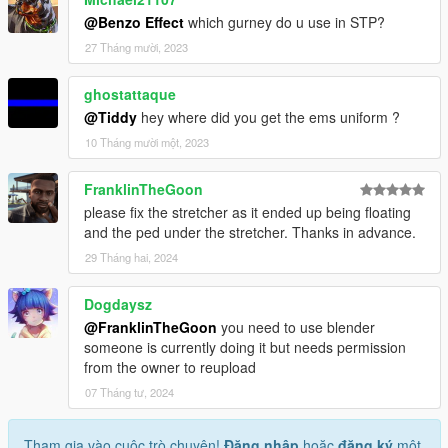
@Benzo Effect
which gurney do u use in STP?
27 Tháng mười, 2023
ghostattaque
@Tiddy
hey where did you get the ems uniform ?
10 Tháng mười một, 2023
FranklinTheGoon
please fix the stretcher as it ended up being floating
and the ped under the stretcher. Thanks in advance.
29 Tháng hai, 2024
Dogdaysz
@FranklinTheGoon
you need to use blender
someone is currently doing it but needs permission
from the owner to reupload
07 Tháng tư, 2024
Tham gia vào cuộc trò chuyện!
Đăng nhập
hoặc
đăng ký
một