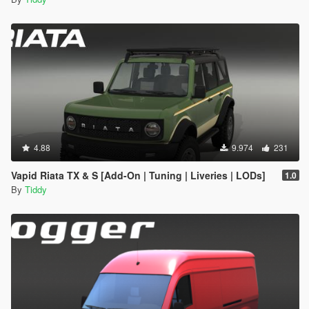
4.88
9.974
231
Vapid Riata TX & S [Add-On | Tuning | Liveries | LODs]
1.0
By
Tiddy