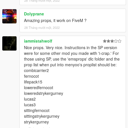
28 Tháng mười một, 2022
Dolyprane
Amazing props, it work on FiveM ?
28 Tháng mười một, 2022
iammistahwolf
Nice props. Very nice. Instructions in the SP version
were for some other mod you made with 'i-crap.' For
those using SP, use the 'emsprops' dlc folder and the
prop list when put into menyoo's proplist should be:
combicarrier2
fernocot
lifepack15
loweredfernocot
loweredstrykergurney
lucas2
lucas3
sittingfernocot
sittingstrykergurney
strykergurney