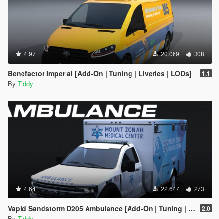
4.97
20.069
308
Benefactor Imperial [Add-On | Tuning | Liveries | LODs]
1.1
By
Tiddy
4.64
22.647
273
Vapid Sandstorm D205 Ambulance [Add-On | Tuning | Liveries | LODs]
2.0
By
Tiddy