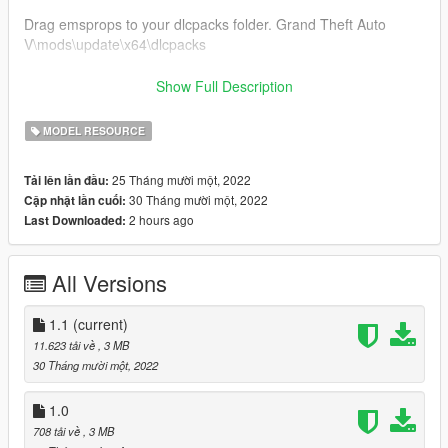
Drag emsprops to your dlcpacks folder. Grand Theft Auto
V\mods\update\x64\dlcpacks
Add the following line to your dlclist. Grand Theft Auto
Show Full Description
V\mods\update\update.rpf\common\data\dlclist.xml
dlcpacks:/emsprops/
MODEL RESOURCE
Add the following lines to your Menyoo or map editor prop list
25 Tháng mười một, 2022
Tải lên lần đầu:
in order to spawn them in-game. Grand Theft Auto
30 Tháng mười một, 2022
Cập nhật lần cuối:
V\menyoostuff\PropList.txt
2 hours ago
Last Downloaded:
combicarrier2
lifepak15
lucas2
All Versions
lucas3
fernocot
loweredfernocot
1.1
(current)
sittingfernocot
11.623 tải về
, 3 MB
strykergurney
30 Tháng mười một, 2022
loweredstrykergurney
sittingstrykergurney
1.0
708 tải về
, 3 MB
------------------------------------------------