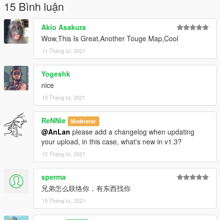
15 Bình luận
Akio Asakura
Wow,This Is Great,Another Touge Map,Cool
11 Tháng tư, 2021
Yogeshk
nice
13 Tháng tư, 2021
ReNNie
Moderator
@AnLan
please add a changelog when updating
your upload, in this case, what's new in v1.3?
13 Tháng tư, 2021
sperma
兄弟怎么联络你，有东西找你
15 Tháng tư, 2021