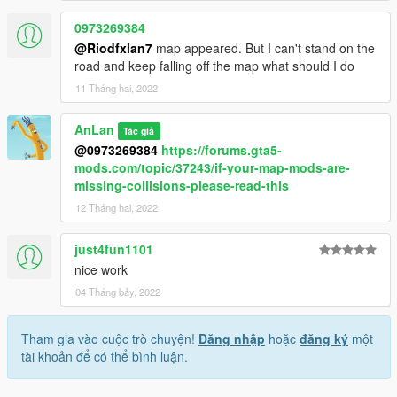
0973269384
@Riodfxlan7
map appeared. But I can't stand on the
road and keep falling off the map what should I do
11 Tháng hai, 2022
AnLan
Tác giả
@0973269384
https://forums.gta5-
mods.com/topic/37243/if-your-map-mods-are-
missing-collisions-please-read-this
12 Tháng hai, 2022
just4fun1101
nice work
04 Tháng bảy, 2022
Tham gia vào cuộc trò chuyện!
Đăng nhập
hoặc
đăng ký
một
tài khoản để có thể bình luận.