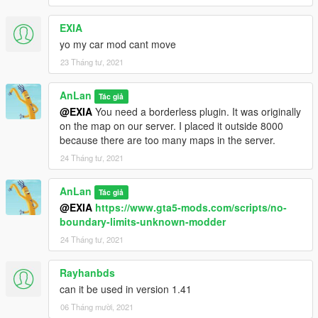
EXIA
yo my car mod cant move
23 Tháng tư, 2021
AnLan
Tác giả
@EXIA
You need a borderless plugin. It was originally
on the map on our server. I placed it outside 8000
because there are too many maps in the server.
24 Tháng tư, 2021
AnLan
Tác giả
@EXIA
https://www.gta5-mods.com/scripts/no-
boundary-limits-unknown-modder
24 Tháng tư, 2021
Rayhanbds
can it be used in version 1.41
06 Tháng mười, 2021