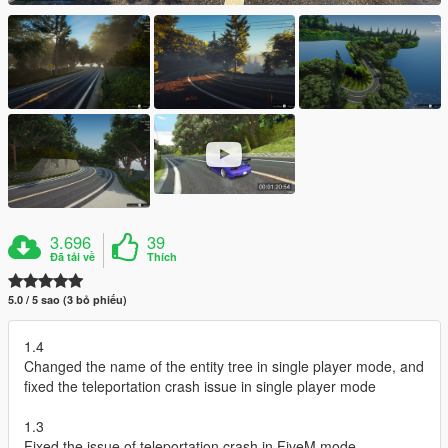
3.696
39
Đã tải về
Thích
5.0 / 5 sao (3 bỏ phiếu)
1.4
Changed the name of the entity tree in single player mode, and
fixed the teleportation crash issue in single player mode
1.3
Fixed the issue of teleportation crash in FiveM mode