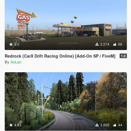
5.0
2.274
66
Redrock (CarX Drift Racing Online) [Add-On SP / FiveM]
1.0
By
AnLan
4.83
3.865
44