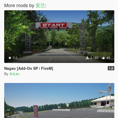
More mods by
安兰
:
5.0
2.180
42
Nagao [Add-On SP / FiveM]
1.0
By
AnLan