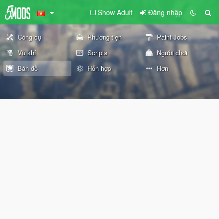
Show Adult
Đăng nhập
Công cụ
Phương tiện
Paint Jobs
Vũ khí
Scripts
Người chơi
Bản đồ
Hỗn hợp
Hơn