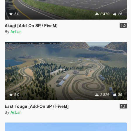
5.0
2.470
28
Akagi [Add-On SP / FiveM]
1.0
By
AnLan
5.0
2.826
36
East Touge [Add-On SP / FiveM]
1.1
By
AnLan