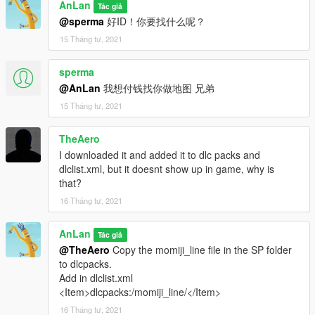
AnLan
Tác giả
@sperma
好ID！你要找什么呢？
15 Tháng tư, 2021
sperma
@AnLan
我想付钱找你做地图 兄弟
15 Tháng tư, 2021
TheAero
I downloaded it and added it to dlc packs and
dlclist.xml, but it doesnt show up in game, why is
that?
16 Tháng tư, 2021
AnLan
Tác giả
@TheAero
Copy the momiji_line file in the SP folder
to dlcpacks.
Add in dlclist.xml
<Item>dlcpacks:/momiji_line/</Item>
16 Tháng tư, 2021