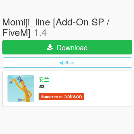
Momiji_line [Add-On SP /
FiveM]
1.4
Download
Share
安兰
Support me on