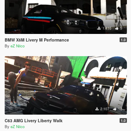
1.416
5
BMW X6M Livery M Performance
1.0
By
eZ Niico
2.107
18
C63 AMG Livery Liberty Walk
1.0
By
eZ Niico