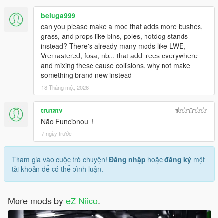
beluga999
can you please make a mod that adds more bushes,
grass, and props like bins, poles, hotdog stands
instead? There's already many mods like LWE,
Vremastered, fosa, nb,.. that add trees everywhere
and mixing these cause collisions, why not make
something brand new instead
18 Tháng một, 2026
trutatv
Não Funcionou !!
7 ngày trước
Tham gia vào cuộc trò chuyện!
Đăng nhập
hoặc
đăng ký
một
tài khoản để có thể bình luận.
More mods by
eZ Niico
: