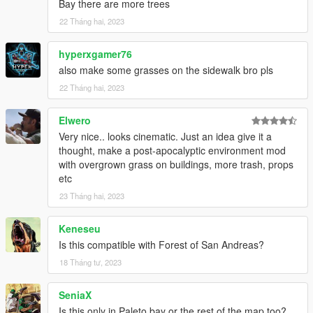
Bay there are more trees
22 Tháng hai, 2023
hyperxgamer76
also make some grasses on the sidewalk bro pls
22 Tháng hai, 2023
Elwero
Very nice.. looks cinematic. Just an idea give it a
thought, make a post-apocalyptic environment mod
with overgrown grass on buildings, more trash, props
etc
23 Tháng hai, 2023
Keneseu
Is this compatible with Forest of San Andreas?
18 Tháng tư, 2023
SeniaX
Is this only in Paleto bay or the rest of the map too?