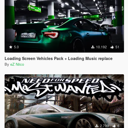
5.0
10.192
51
Loading Screen Vehicles Pack + Loading Music replace
By
eZ Niico
2.799
6