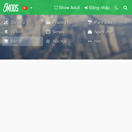
Show Adult
Đăng nhập
Công cụ
Phương tiện
Paint Jobs
Vũ khí
Scripts
Người chơi
Bản đồ
Hỗn hợp
Hơn