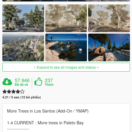
Expand to see all images and videos
57.946
237
Đã tải về
Thích
4.21 / 5 sao (12 bỏ phiếu)
More Trees in Los Santos (Add-On / YMAP)
1.4 CURRENT : More trees in Paleto Bay
---------------