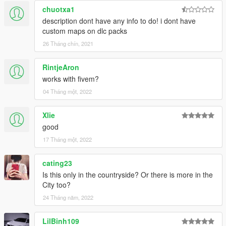
chuotxa1
description dont have any info to do! i dont have
custom maps on dlc packs
26 Tháng chín, 2021
RintjeAron
works with fivem?
04 Tháng một, 2022
Xlie
good
17 Tháng một, 2022
cating23
Is this only in the countryside? Or there is more in the
City too?
24 Tháng năm, 2022
LilBinh109