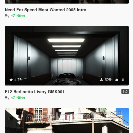
Need For Speed Most Wanted 2005 Intro
By
eZ Niico
4.75
625
10
F12 Berlinetta Livery GMK001
1.0
By
eZ Niico