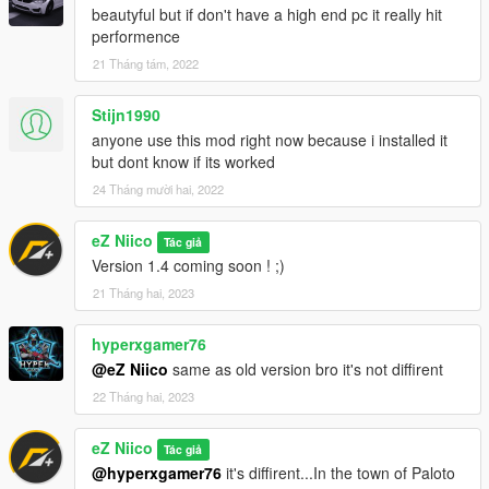
beautyful but if don't have a high end pc it really hit
performence
21 Tháng tám, 2022
Stijn1990
anyone use this mod right now because i installed it
but dont know if its worked
24 Tháng mười hai, 2022
eZ Niico
Tác giả
Version 1.4 coming soon ! ;)
21 Tháng hai, 2023
hyperxgamer76
@eZ Niico
same as old version bro it's not diffirent
22 Tháng hai, 2023
eZ Niico
Tác giả
@hyperxgamer76
it's diffirent...In the town of Paloto