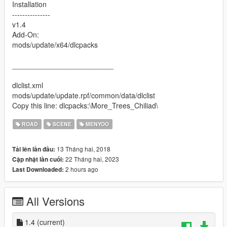
Installation
---------------
v1.4
Add-On:
mods/update/x64/dlcpacks
_________________________
dlclist.xml
mods/update/update.rpf/common/data/dlclist
Copy this line: dlcpacks:\More_Trees_Chiliad\
ROAD
SCENE
MENYOO
13 Tháng hai, 2018
Tải lên lần đầu:
22 Tháng hai, 2023
Cập nhật lần cuối:
2 hours ago
Last Downloaded:
All Versions
1.4
(current)