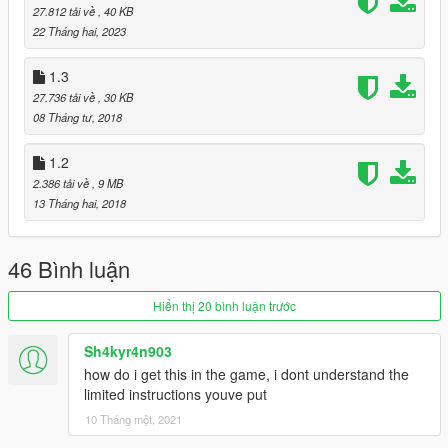
27.812 tải về
, 40 KB
22 Tháng hai, 2023
1.3
27.736 tải về
, 30 KB
08 Tháng tư, 2018
1.2
2.386 tải về
, 9 MB
13 Tháng hai, 2018
46 Bình luận
Hiển thị 20 bình luận trước
Sh4kyr4n903
how do i get this in the game, i dont understand the
limited instructions youve put
10 Tháng một, 2021