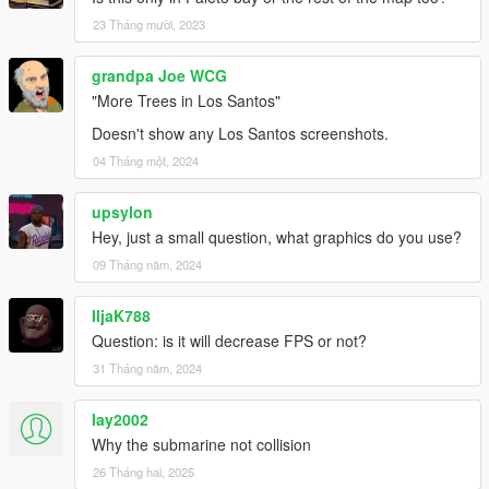
23 Tháng mười, 2023
grandpa Joe WCG
"More Trees in Los Santos"
Doesn't show any Los Santos screenshots.
04 Tháng một, 2024
upsylon
Hey, just a small question, what graphics do you use?
09 Tháng năm, 2024
IljaK788
Question: is it will decrease FPS or not?
31 Tháng năm, 2024
lay2002
Why the submarine not collision
26 Tháng hai, 2025