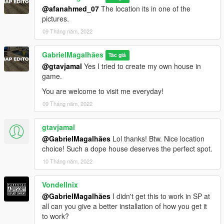
@afanahmed_07
The location its in one of the
pictures.
09 Tháng năm, 2022
GabrielMagalhães
Tác giả
@gtavjamal
Yes I tried to create my own house in
game.
You are welcome to visit me everyday!
09 Tháng năm, 2022
gtavjamal
@GabrielMagalhães
Lol thanks! Btw. Nice location
choice! Such a dope house deserves the perfect spot.
10 Tháng năm, 2022
Vondellnix
@GabrielMagalhães
I didn't get this to work in SP at
all can you give a better installation of how you get it
to work?