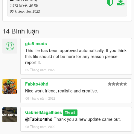
1.872 tải về
, 20 KB
05 Tháng năm, 2022
14 Bình luận
gta5-mods
This file has been approved automatically. If you think
this file should not be here for any reason please
report it.
05 Tháng năm, 2022
Fabito48hd
Nice work friend, realistic and creative.
06 Tháng năm, 2022
GabrielMagalhães
Tác giả
@Fabito48hd
Thank you a new update came out.
08 Tháng năm, 2022