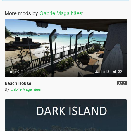
More mods by
GabrielMagalhães
:
5.0
1.518
32
Beach House
0.1.1
By
GabrielMagalhães