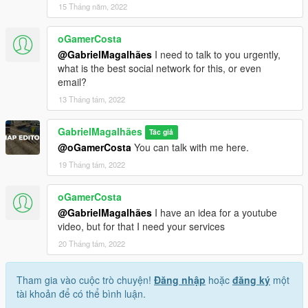
15 Tháng năm, 2022
oGamerCosta
@GabrielMagalhães
I need to talk to you urgently,
what is the best social network for this, or even
email?
13 Tháng tám, 2022
GabrielMagalhães
Tác giả
@oGamerCosta
You can talk with me here.
19 Tháng tám, 2022
oGamerCosta
@GabrielMagalhães
I have an idea for a youtube
video, but for that I need your services
20 Tháng tám, 2022
Tham gia vào cuộc trò chuyện!
Đăng nhập
hoặc
đăng ký
một
tài khoản để có thể bình luận.