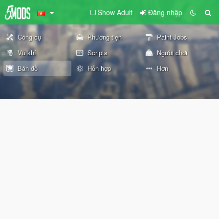
Show Adult
Đăng nhập
Công cụ
Phương tiện
Paint Jobs
Vũ khí
Scripts
Người chơi
Bản đồ
Hỗn hợp
Hơn