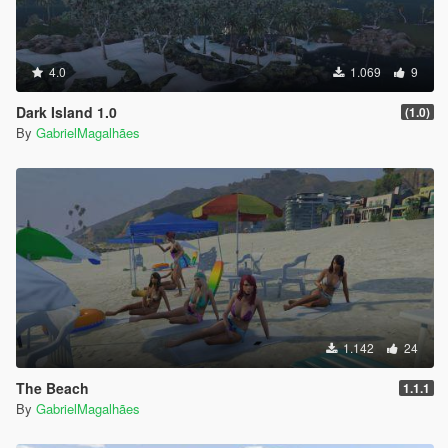
4.0
1.069
9
Dark Island 1.0
(1.0)
By
GabrielMagalhães
1.142
24
The Beach
1.1.1
By
GabrielMagalhães