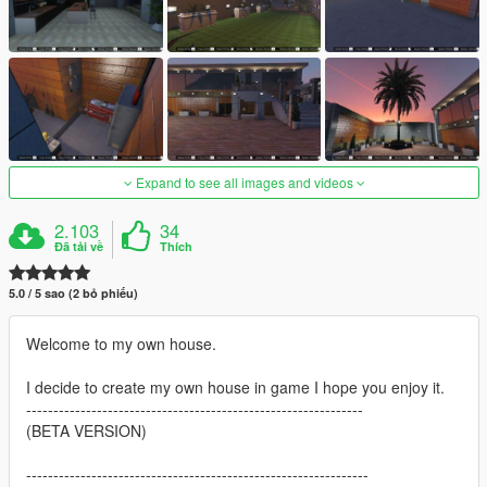
Expand to see all images and videos
2.103
34
Đã tải về
Thích
5.0 / 5 sao (2 bỏ phiếu)
Welcome to my own house.
I decide to create my own house in game I hope you enjoy it.
--------------------------------------------------------------
(BETA VERSION)
---------------------------------------------------------------