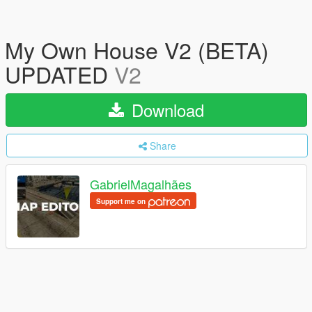
My Own House V2 (BETA)
UPDATED
V2
Download
Share
GabrielMagalhães
Support me on