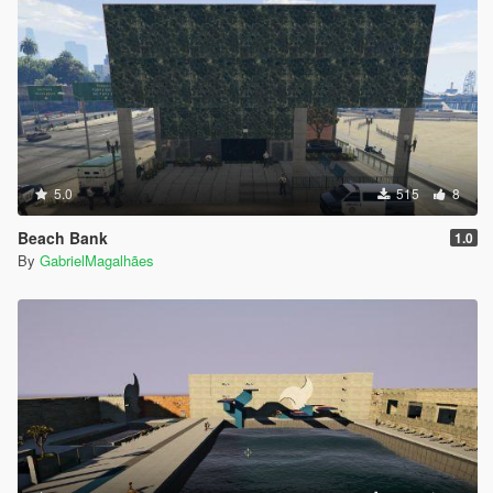
5.0
515
8
Beach Bank
1.0
By
GabrielMagalhães